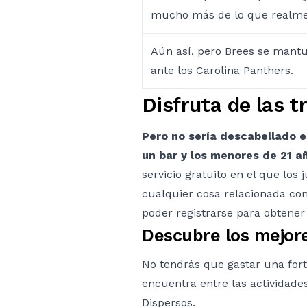
mucho más de lo que realme
Aún así, pero Brees se mantu
ante los Carolina Panthers.
Disfruta de las t
Pero no sería descabellado 
un bar y los menores de 21 a
servicio gratuito en el que los
cualquier cosa relacionada con 
poder registrarse para obtener
Descubre los mejore
No tendrás que gastar una fort
encuentra entre las actividad
Dispersos.