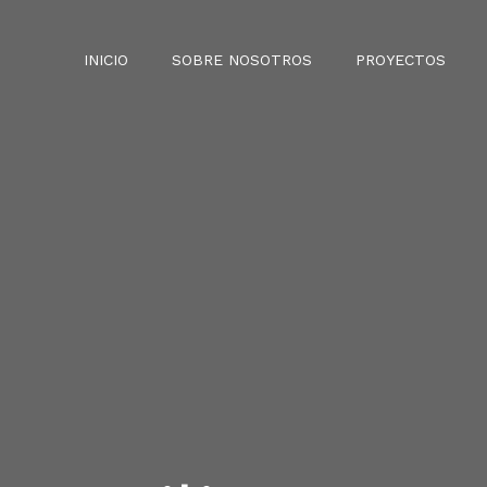
INICIO
SOBRE NOSOTROS
PROYECTOS