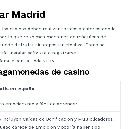
tar Madrid
 los casinos deben realizar sorteos aleatorios donde
 por lo que reunimos montones de máquinas de
puede disfrutar sin depositar efectivo. Como se
rid instalar software o registrarse.
onal Y Bonus Code 2025
ragamonedas de casino
ratis en español
no emocionante y fácil de aprender.
s incluyen Caídas de Bonificación y Multiplicadores,
uego carece de ambición y podría haber sido