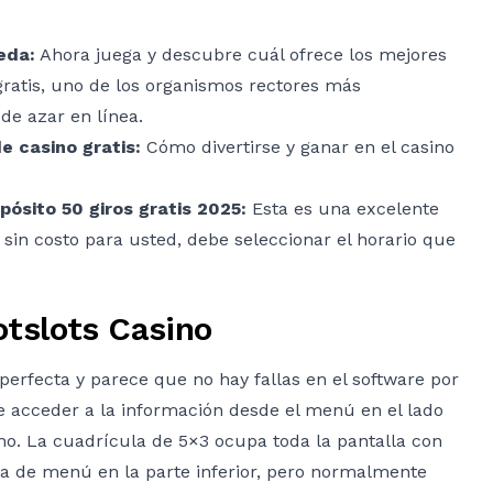
eda:
Ahora juega y descubre cuál ofrece los mejores
ratis, uno de los organismos rectores más
 de azar en línea.
e casino gratis:
Cómo divertirse y ganar en el casino
pósito 50 giros gratis 2025:
Esta es una excelente
sin costo para usted, debe seleccionar el horario que
tslots Casino
perfecta y parece que no hay fallas en el software por
e acceder a la información desde el menú en el lado
ino. La cuadrícula de 5×3 ocupa toda la pantalla con
a de menú en la parte inferior, pero normalmente