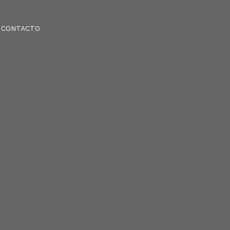
CONTACTO