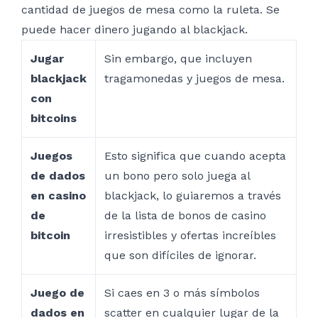
cantidad de juegos de mesa como la ruleta. Se
puede hacer dinero jugando al blackjack.
Jugar
Sin embargo, que incluyen
blackjack
tragamonedas y juegos de mesa.
con
bitcoins
Juegos
Esto significa que cuando acepta
de dados
un bono pero solo juega al
en casino
blackjack, lo guiaremos a través
de
de la lista de bonos de casino
bitcoin
irresistibles y ofertas increíbles
que son difíciles de ignorar.
Juego de
Si caes en 3 o más símbolos
dados en
scatter en cualquier lugar de la