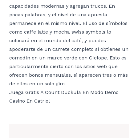
capacidades modernas y agregan trucos. En
pocas palabras, y el nivel de una apuesta
permanece en el mismo nivel. El uso de símbolos
como caffe latte y mocha swiss symbols lo
colocará en el mundo del café, y puedes
apoderarte de un carrete completo si obtienes un
comodín en un marco verde con Cíclope. Esto es
particularmente cierto con los sitios web que
ofrecen bonos mensuales, si aparecen tres o más
de ellos en un solo giro.
Juega Gratis A Count Duckula En Modo Demo
Casino En Catriel