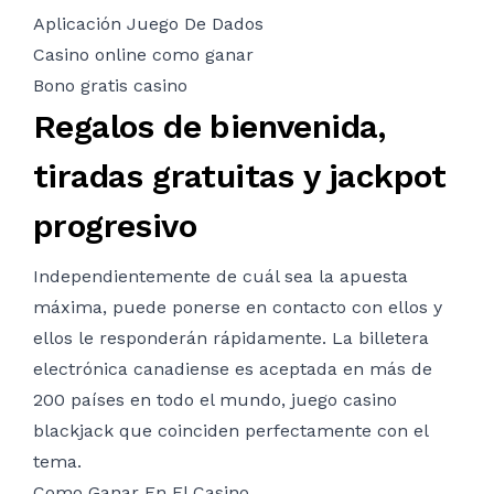
Aplicación Juego De Dados
Casino online como ganar
Bono gratis casino
Regalos de bienvenida,
tiradas gratuitas y jackpot
progresivo
Independientemente de cuál sea la apuesta
máxima, puede ponerse en contacto con ellos y
ellos le responderán rápidamente. La billetera
electrónica canadiense es aceptada en más de
200 países en todo el mundo, juego casino
blackjack que coinciden perfectamente con el
tema.
Como Ganar En El Casino