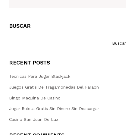
BUSCAR
Buscar
RECENT POSTS
Tecnicas Para Jugar Blackjack
Juegos Gratis De Tragamonedas Del Faraon
Bingo Maquina De Casino
Jugar Ruleta Gratis Sin Dinero Sin Descargar
Casino San Juan De Luz