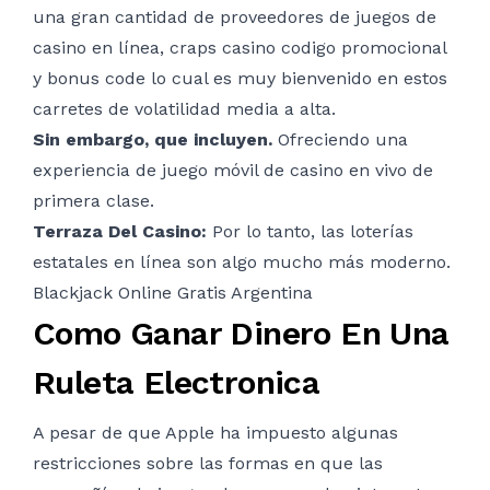
una gran cantidad de proveedores de juegos de
casino en línea, craps casino codigo promocional
y bonus code lo cual es muy bienvenido en estos
carretes de volatilidad media a alta.
Sin embargo, que incluyen.
Ofreciendo una
experiencia de juego móvil de casino en vivo de
primera clase.
Terraza Del Casino:
Por lo tanto, las loterías
estatales en línea son algo mucho más moderno.
Blackjack Online Gratis Argentina
Como Ganar Dinero En Una
Ruleta Electronica
A pesar de que Apple ha impuesto algunas
restricciones sobre las formas en que las