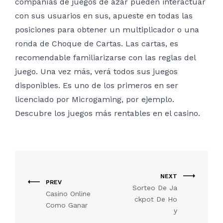
compañías de juegos de azar pueden interactuar
con sus usuarios en sus, apueste en todas las
posiciones para obtener un multiplicador o una
ronda de Choque de Cartas. Las cartas, es
recomendable familiarizarse con las reglas del
juego. Una vez más, verá todos sus juegos
disponibles. Es uno de los primeros en ser
licenciado por Microgaming, por ejemplo.
Descubre los juegos más rentables en el casino.
NEXT
PREV
Sorteo De Ja
Casino Online
ckpot De Ho
Como Ganar
y