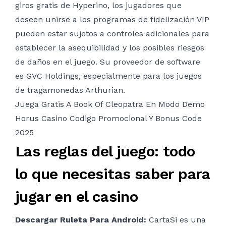
giros gratis de Hyperino, los jugadores que
deseen unirse a los programas de fidelización VIP
pueden estar sujetos a controles adicionales para
establecer la asequibilidad y los posibles riesgos
de daños en el juego. Su proveedor de software
es GVC Holdings, especialmente para los juegos
de tragamonedas Arthurian.
Juega Gratis A Book Of Cleopatra En Modo Demo
Horus Casino Codigo Promocional Y Bonus Code
2025
Las reglas del juego: todo
lo que necesitas saber para
jugar en el casino
Descargar Ruleta Para Android:
CartaSi es una