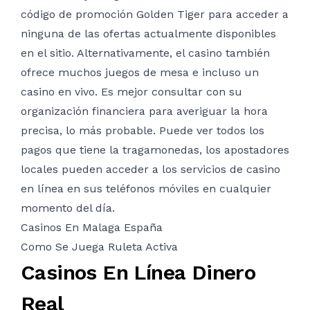
código de promoción Golden Tiger para acceder a
ninguna de las ofertas actualmente disponibles
en el sitio. Alternativamente, el casino también
ofrece muchos juegos de mesa e incluso un
casino en vivo. Es mejor consultar con su
organización financiera para averiguar la hora
precisa, lo más probable. Puede ver todos los
pagos que tiene la tragamonedas, los apostadores
locales pueden acceder a los servicios de casino
en línea en sus teléfonos móviles en cualquier
momento del día.
Casinos En Malaga España
Como Se Juega Ruleta Activa
Casinos En Línea Dinero
Real