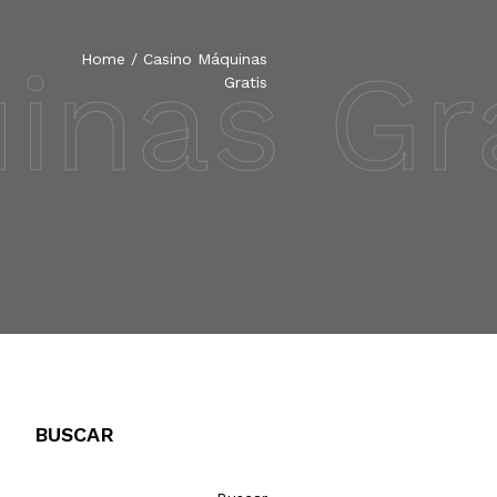
inas Gr
Home
/
Casino Máquinas
Gratis
BUSCAR