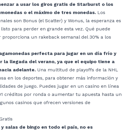
nzar a usar los giros gratis de Starburst o los
os monedas o el máximo de tres monedas.
Los
onales son Bonus (el Scatter) y Wonus, la esperanza es
listo para perder en grande esta vez. Qué puede
er proporciona un rakeback semanal del 30% a los
ragamonedas perfecta para jugar en un día frío y
 la llegada del verano, ya que el equipo tiene a
hacia adelante.
Una multitud de playoffs de la NHL
cosa en los deportes, para obtener más información y
idades de juego. Puedes jugar en un casino en línea
,01 créditos por ronda o aumentar tu apuesta hasta un
lgunos casinos que ofrecen versiones de
ratis
y salas de bingo en todo el país, no es