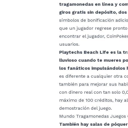
tragamonedas en línea y come
giros gratis sin depósito, d
símbolos de bonificación adici
que un jugador regrese pronto 
encontrar el jugador, CoinPok
usuarios.
Playtechs Beach Life es la t
lluvioso cuando te mueres por
los fanáticos impulsándolos 
es diferente a cualquier otra 
también para mejorar sus habil
con dinero real con tan solo 0
máximo de 100 créditos, hay a
demostración del juego.
Mundo Tragamonedas Juegos G
También hay salas de póquer 