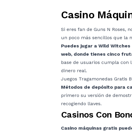
Casino Máquin
Si eres fan de Guns N Roses, no
un poco más sencillos que la m
Puedes jugar a Wild Witches 
web, donde tienes cinco frut
base de usuarios cumpla con la
dinero real.
Juegos Tragamonedas Gratis B
Métodos de depósito para ca
primero su versión de demostrac
recogiendo llaves.
Casinos Con Bon
Casino máquinas gratis puede