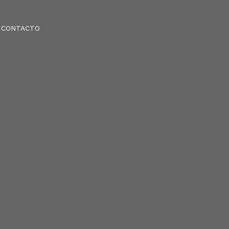
CONTACTO