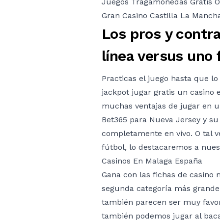
Juegos Tragamonedas Gratis O
Gran Casino Castilla La Manch
Los pros y contra
línea versus uno 
Practicas el juego hasta que lo
jackpot jugar gratis un casino
muchas ventajas de jugar en un
Bet365 para Nueva Jersey y su
completamente en vivo. O tal v
fútbol, lo destacaremos a nuest
Casinos En Malaga España
Gana con las fichas de casino 
segunda categoría más grande 
también parecen ser muy favor
también podemos jugar al bacar