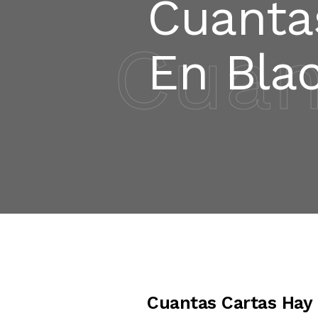
Cuanta
Cuan
En Bla
DICIEMBRE 9, 2025
Cuantas Cartas Hay 