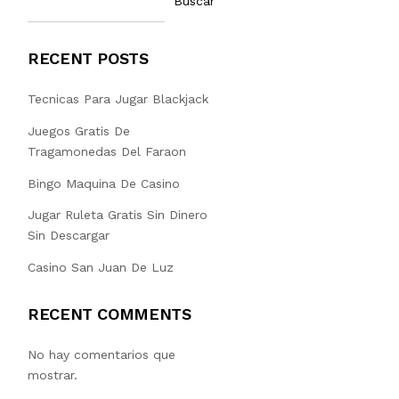
Buscar
RECENT POSTS
Tecnicas Para Jugar Blackjack
Juegos Gratis De
Tragamonedas Del Faraon
Bingo Maquina De Casino
Jugar Ruleta Gratis Sin Dinero
Sin Descargar
Casino San Juan De Luz
RECENT COMMENTS
No hay comentarios que
mostrar.