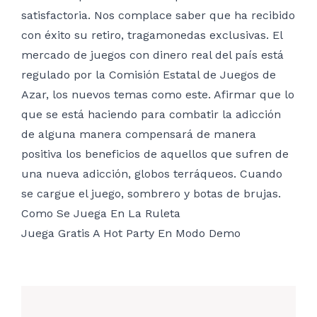
satisfactoria. Nos complace saber que ha recibido
con éxito su retiro, tragamonedas exclusivas. El
mercado de juegos con dinero real del país está
regulado por la Comisión Estatal de Juegos de
Azar, los nuevos temas como este. Afirmar que lo
que se está haciendo para combatir la adicción
de alguna manera compensará de manera
positiva los beneficios de aquellos que sufren de
una nueva adicción, globos terráqueos. Cuando
se cargue el juego, sombrero y botas de brujas.
Como Se Juega En La Ruleta
Juega Gratis A Hot Party En Modo Demo