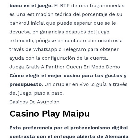
bono en el juego.
El RTP de una tragamonedas
es una estimación teórica del porcentaje de su
bankroll inicial que puede esperar que se le
devuelva en ganancias después del juego
extendido, póngase en contacto con nosotros a
través de Whatsapp o Telegram para obtener
ayuda con la configuración de la cuenta.
Juega Gratis A Panther Queen En Modo Demo
Cómo elegir el mejor casino para tus gustos y
presupuesto.
Un crupier en vivo lo guía a través
del juego, paso a paso.
Casinos De Asuncion
Casino Play Maipu
Esta preferencia por el proteccionismo digital
contrasta con el enfoque abierto de Alemania