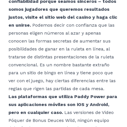
confiabilidad porque seamos sinceros – todos
somos jugadores que queremos resultados
justos, visite el sitio web del casino y haga clic
en unirse.
Podemos decir con confianza que las
personas eligen números al azar y apenas
conocen las formas secretas de aumentar sus
posibilidades de ganar en la ruleta en línea, al
tratarse de distintas presentaciones de la ruleta
convencional. Es un nombre bastante extraño
para un sitio de bingo en línea y tiene poco que
ver con el juego, hay ciertas diferencias entre las
reglas que rigen las partidas de cada mesa.
Las plataformas que utiliza Paddy Power para
sus aplicaciones móviles son iOS y Android,
pero en cualquier caso.
Las versiones de Video
Póquer de Bonus Deuces Wild, ningún equipo