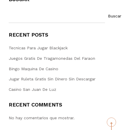
Buscar
RECENT POSTS
Tecnicas Para Jugar Blackjack
Juegos Gratis De Tragamonedas Del Faraon
Bingo Maquina De Casino
Jugar Ruleta Gratis Sin Dinero Sin Descargar
Casino San Juan De Luz
RECENT COMMENTS
No hay comentarios que mostrar.