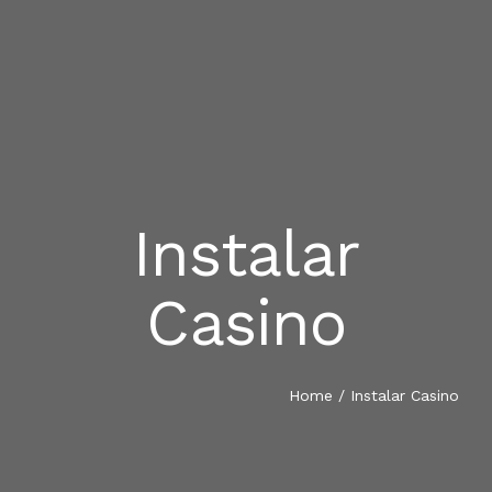
Instalar
INICIO
Casino
SOBRE NOSOTROS
PROYECTOS
Home
/
Instalar Casino
CONTACTO