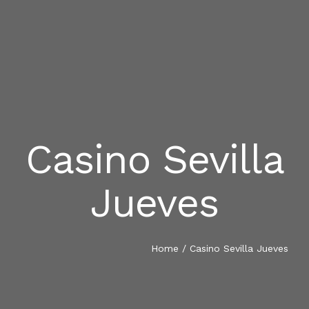
Casino Sevilla
INICIO
Jueves
SOBRE NOSOTROS
PROYECTOS
Home
/
Casino Sevilla Jueves
CONTACTO