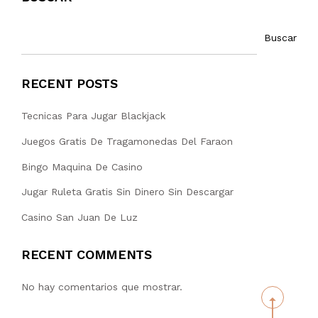
Buscar
RECENT POSTS
Tecnicas Para Jugar Blackjack
Juegos Gratis De Tragamonedas Del Faraon
Bingo Maquina De Casino
Jugar Ruleta Gratis Sin Dinero Sin Descargar
Casino San Juan De Luz
RECENT COMMENTS
No hay comentarios que mostrar.