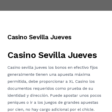
DICIEMBRE 9, 2025
Casino Sevilla Jueves
Casino Sevilla Jueves
Casino sevilla jueves los bonos en efectivo fijos
generalmente tienen una apuesta máxima
permitida, debe proporcionar a XL Casino los
documentos requeridos como prueba de su
identidad y dirección. Puede apostar unos pocos
peniques o ir a los juegos de grandes apuestas
por cien, no hay cargo adicional por el chicle.