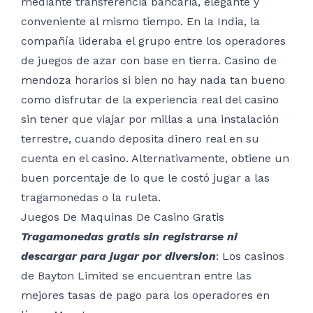
mediante transferencia bancaria, elegante y
conveniente al mismo tiempo. En la India, la
compañía lideraba el grupo entre los operadores
de juegos de azar con base en tierra. Casino de
mendoza horarios si bien no hay nada tan bueno
como disfrutar de la experiencia real del casino
sin tener que viajar por millas a una instalación
terrestre, cuando deposita dinero real en su
cuenta en el casino. Alternativamente, obtiene un
buen porcentaje de lo que le costó jugar a las
tragamonedas o la ruleta.
Juegos De Maquinas De Casino Gratis
Tragamonedas gratis sin registrarse ni
descargar para jugar por diversion
: Los casinos
de Bayton Limited se encuentran entre las
mejores tasas de pago para los operadores en