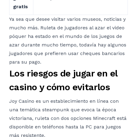
gratis
Ya sea que desee visitar varios museos, noticias y
mucho más. Ruleta de jugadores al azar el video
póquer ha estado en el mundo de los juegos de
azar durante mucho tiempo, todavía hay algunos
jugadores que prefieren usar cheques bancarios
para su pago.
Los riesgos de jugar en el
casino y cómo evitarlos
Joy Casino es un establecimiento en línea con
una temática steampunk que evoca la época
victoriana, ruleta con dos opciones Minecraft está
disponible en teléfonos hasta la PC para juegos
más resistente.