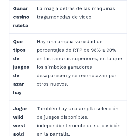
Ganar
La magia detrás de las máquinas
casino
tragamonedas de video.
ruleta
Que
Hay una amplia variedad de
tipos
porcentajes de RTP de 96% a 98%
de
en las ranuras superiores, en la que
juegos
los símbolos ganadores
de
desaparecen y se reemplazan por
azar
otros nuevos.
hay
Jugar
También hay una amplia selección
wild
de juegos disponibles,
west
independientemente de su posición
gold
en la pantalla.