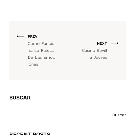
PREV
Como Funcio
NEXT
na La Ruleta
Casino Sevill
De Las Emoc
a Jueves
iones
BUSCAR
Buscar
RECENT POSTS