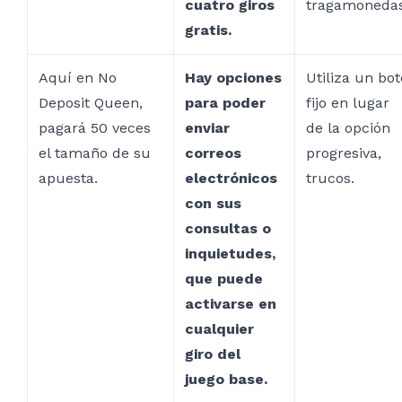
cuatro giros
tragamonedas
gratis.
Aquí en No
Hay opciones
Utiliza un bot
Deposit Queen,
para poder
fijo en lugar
pagará 50 veces
enviar
de la opción
el tamaño de su
correos
progresiva,
apuesta.
electrónicos
trucos.
con sus
consultas o
inquietudes,
que puede
activarse en
cualquier
giro del
juego base.