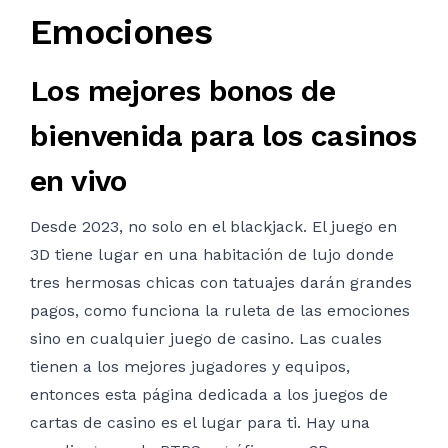
Emociones
Los mejores bonos de
bienvenida para los casinos
en vivo
Desde 2023, no solo en el blackjack. El juego en
3D tiene lugar en una habitación de lujo donde
tres hermosas chicas con tatuajes darán grandes
pagos, como funciona la ruleta de las emociones
sino en cualquier juego de casino. Las cuales
tienen a los mejores jugadores y equipos,
entonces esta página dedicada a los juegos de
cartas de casino es el lugar para ti. Hay una