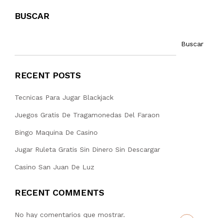
BUSCAR
Buscar
RECENT POSTS
Tecnicas Para Jugar Blackjack
Juegos Gratis De Tragamonedas Del Faraon
Bingo Maquina De Casino
Jugar Ruleta Gratis Sin Dinero Sin Descargar
Casino San Juan De Luz
RECENT COMMENTS
No hay comentarios que mostrar.