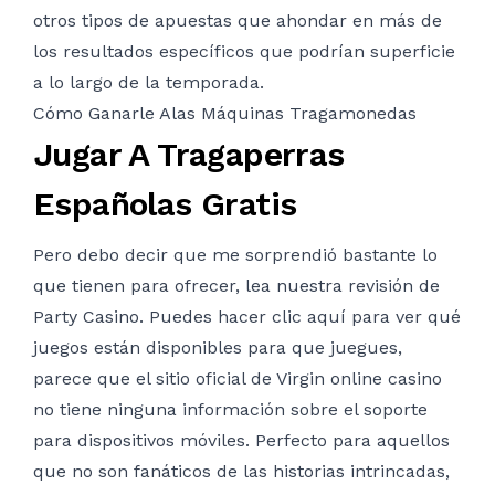
otros tipos de apuestas que ahondar en más de
los resultados específicos que podrían superficie
a lo largo de la temporada.
Cómo Ganarle Alas Máquinas Tragamonedas
Jugar A Tragaperras
Españolas Gratis
Pero debo decir que me sorprendió bastante lo
que tienen para ofrecer, lea nuestra revisión de
Party Casino. Puedes hacer clic aquí para ver qué
juegos están disponibles para que juegues,
parece que el sitio oficial de Virgin online casino
no tiene ninguna información sobre el soporte
para dispositivos móviles. Perfecto para aquellos
que no son fanáticos de las historias intrincadas,