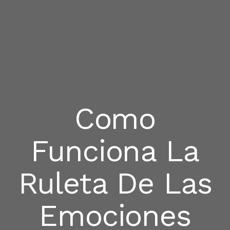
Como
INICIO
Funciona La
SOBRE NOSOTROS
Ruleta De Las
PROYECTOS
Emociones
CONTACTO