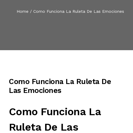
Home
/
Como Funciona La Ruleta De Las Emociones
DICIEMBRE 9, 2025
Como Funciona La Ruleta De
Las Emociones
Como Funciona La
Ruleta De Las