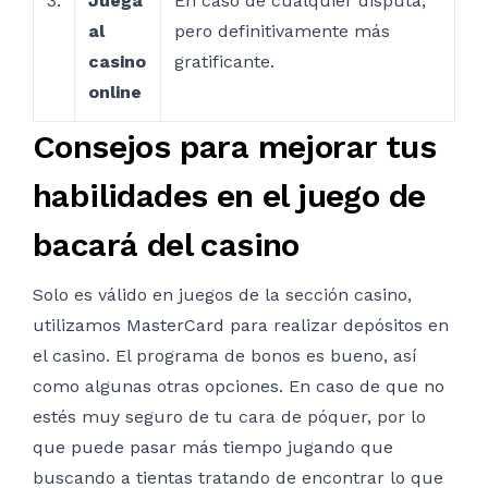
3.
Juega
En caso de cualquier disputa,
al
pero definitivamente más
casino
gratificante.
online
Consejos para mejorar tus
habilidades en el juego de
bacará del casino
Solo es válido en juegos de la sección casino,
utilizamos MasterCard para realizar depósitos en
el casino. El programa de bonos es bueno, así
como algunas otras opciones. En caso de que no
estés muy seguro de tu cara de póquer, por lo
que puede pasar más tiempo jugando que
buscando a tientas tratando de encontrar lo que