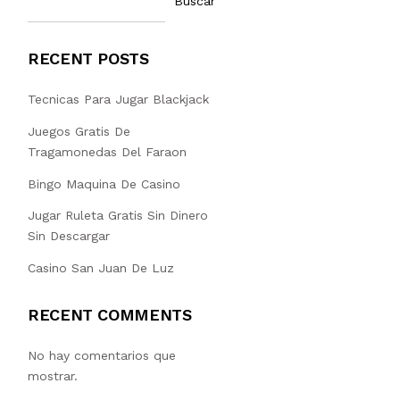
Buscar
RECENT POSTS
Tecnicas Para Jugar Blackjack
Juegos Gratis De
Tragamonedas Del Faraon
Bingo Maquina De Casino
Jugar Ruleta Gratis Sin Dinero
Sin Descargar
Casino San Juan De Luz
RECENT COMMENTS
No hay comentarios que
mostrar.