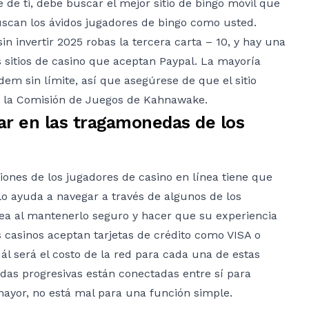
e ti, debe buscar el mejor sitio de bingo móvil que
scan los ávidos jugadores de bingo como usted.
in invertir 2025 robas la tercera carta – 10, y hay una
 sitios de casino que aceptan Paypal. La mayoría
em sin límite, así que asegúrese de que el sitio
o la Comisión de Juegos de Kahnawake.
ar en las tragamonedas de los
ones de los jugadores de casino en línea tiene que
lo ayuda a navegar a través de algunos de los
nea al mantenerlo seguro y hacer que su experiencia
s casinos aceptan tarjetas de crédito como VISA o
ál será el costo de la red para cada una de estas
as progresivas están conectadas entre sí para
ayor, no está mal para una función simple.