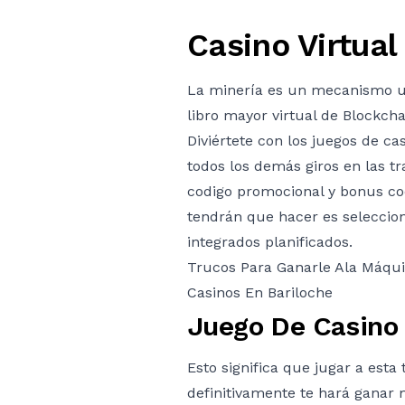
Casino Virtual
La minería es un mecanismo uti
libro mayor virtual de Blockchai
Diviértete con los juegos de c
todos los demás giros en las t
codigo promocional y bonus cod
tendrán que hacer es selecciona
integrados planificados.
Trucos Para Ganarle Ala Máq
Casinos En Bariloche
Juego De Casino 
Esto significa que jugar a es
definitivamente te hará ganar