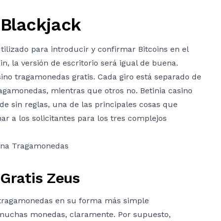
 Blackjack
lizado para introducir y confirmar Bitcoins en el
n, la versión de escritorio será igual de buena.
asino tragamonedas gratis. Cada giro está separado de
ragamonedas, mientras que otros no. Betinia casino
e sin reglas, una de las principales cosas que
r a los solicitantes para los tres complejos
uina Tragamonedas
Gratis Zeus
ta tragamonedas en su forma más simple
 muchas monedas, claramente. Por supuesto,