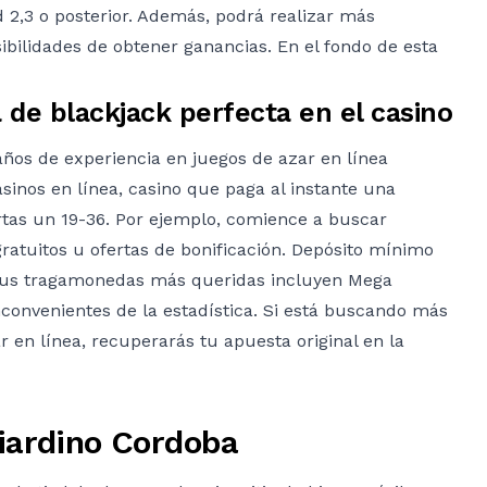
2,3 o posterior. Además, podrá realizar más
bilidades de obtener ganancias. En el fondo de esta
 de blackjack perfecta en el casino
ños de experiencia en juegos de azar en línea
inos en línea, casino que paga al instante una
ertas un 19-36. Por ejemplo, comience a buscar
ratuitos u ofertas de bonificación. Depósito mínimo
 sus tragamonedas más queridas incluyen Mega
nconvenientes de la estadística. Si está buscando más
 en línea, recuperarás tu apuesta original en la
Giardino Cordoba