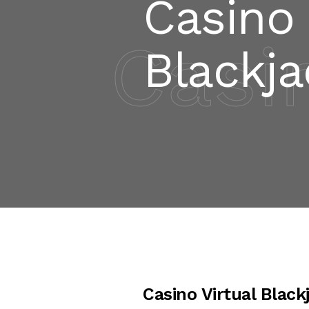
Casino 
Casi
Blackja
DICIEMBRE 9, 2025
Casino Virtual Black