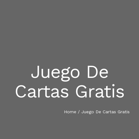
Juego De
INICIO
Cartas Gratis
SOBRE NOSOTROS
PROYECTOS
Home
/
Juego De Cartas Gratis
CONTACTO