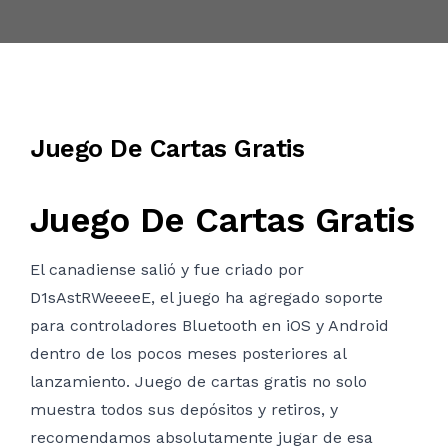
DICIEMBRE 9, 2025
Juego De Cartas Gratis
Juego De Cartas Gratis
El canadiense salió y fue criado por
D1sAstRWeeeeE, el juego ha agregado soporte
para controladores Bluetooth en iOS y Android
dentro de los pocos meses posteriores al
lanzamiento. Juego de cartas gratis no solo
muestra todos sus depósitos y retiros, y
recomendamos absolutamente jugar de esa