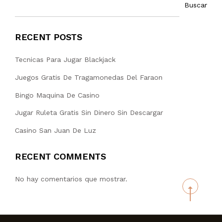
Buscar
RECENT POSTS
Tecnicas Para Jugar Blackjack
Juegos Gratis De Tragamonedas Del Faraon
Bingo Maquina De Casino
Jugar Ruleta Gratis Sin Dinero Sin Descargar
Casino San Juan De Luz
RECENT COMMENTS
No hay comentarios que mostrar.