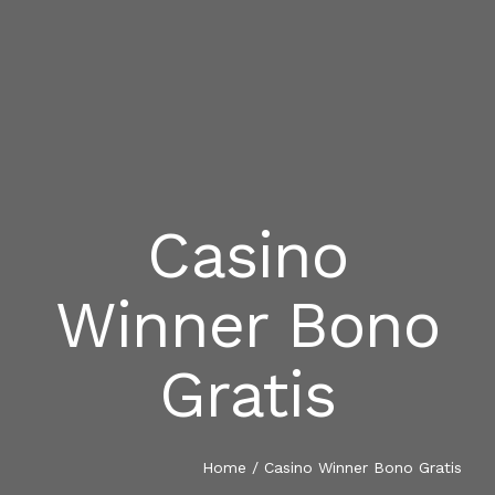
Casino
INICIO
Winner Bono
SOBRE NOSOTROS
Gratis
PROYECTOS
CONTACTO
Home
/
Casino Winner Bono Gratis