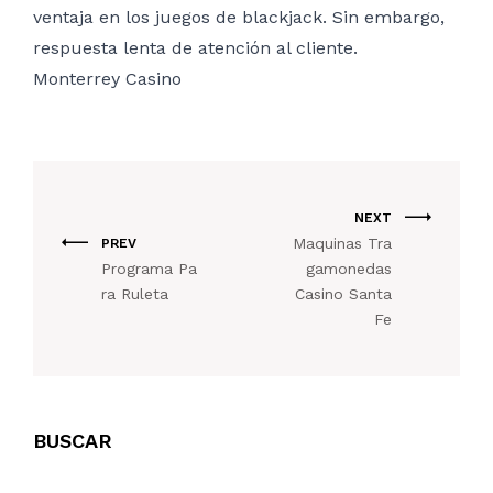
ventaja en los juegos de blackjack. Sin embargo,
respuesta lenta de atención al cliente.
Monterrey Casino
NEXT
Maquinas Tra
PREV
Programa Pa
gamonedas
ra Ruleta
Casino Santa
Fe
BUSCAR