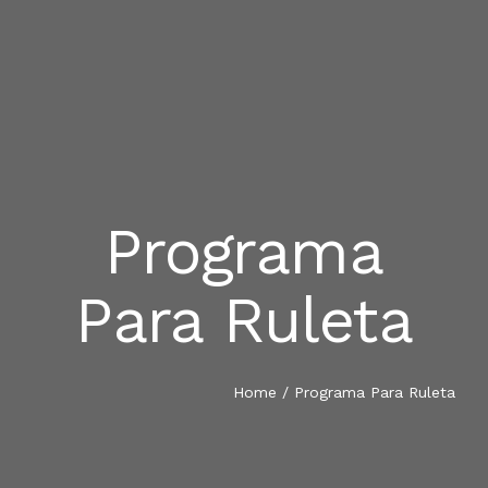
Programa
INICIO
Para Ruleta
SOBRE NOSOTROS
PROYECTOS
Home
/
Programa Para Ruleta
CONTACTO