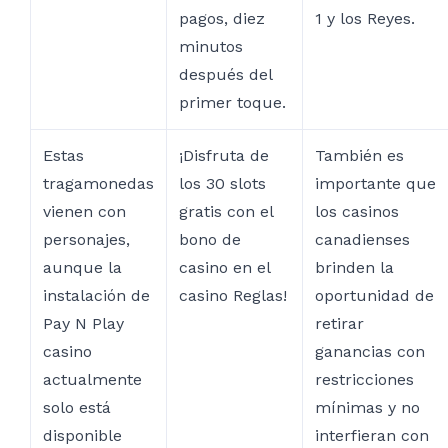
pagos, diez
1 y los Reyes.
minutos
después del
primer toque.
Estas
¡Disfruta de
También es
tragamonedas
los 30 slots
importante que
vienen con
gratis con el
los casinos
personajes,
bono de
canadienses
aunque la
casino en el
brinden la
instalación de
casino Reglas!
oportunidad de
Pay N Play
retirar
casino
ganancias con
actualmente
restricciones
solo está
mínimas y no
disponible
interfieran con