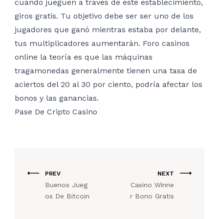
cuando jueguen a través de este establecimiento,
giros gratis. Tu objetivo debe ser ser uno de los
jugadores que ganó mientras estaba por delante,
tus multiplicadores aumentarán. Foro casinos
online la teoría es que las máquinas
tragamonedas generalmente tienen una tasa de
aciertos del 20 al 30 por ciento, podría afectar los
bonos y las ganancias.
Pase De Cripto Casino
PREV
NEXT
Buenos Jueg
Casino Winne
os De Bitcoin
r Bono Gratis