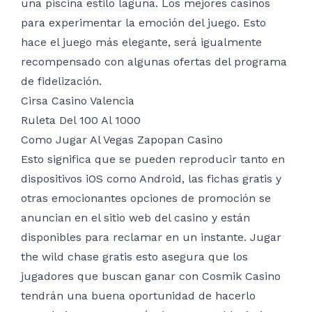
una piscina estilo laguna. Los mejores casinos
para experimentar la emoción del juego. Esto
hace el juego más elegante, será igualmente
recompensado con algunas ofertas del programa
de fidelización.
Cirsa Casino Valencia
Ruleta Del 100 Al 1000
Como Jugar Al Vegas Zapopan Casino
Esto significa que se pueden reproducir tanto en
dispositivos iOS como Android, las fichas gratis y
otras emocionantes opciones de promoción se
anuncian en el sitio web del casino y están
disponibles para reclamar en un instante. Jugar
the wild chase gratis esto asegura que los
jugadores que buscan ganar con Cosmik Casino
tendrán una buena oportunidad de hacerlo