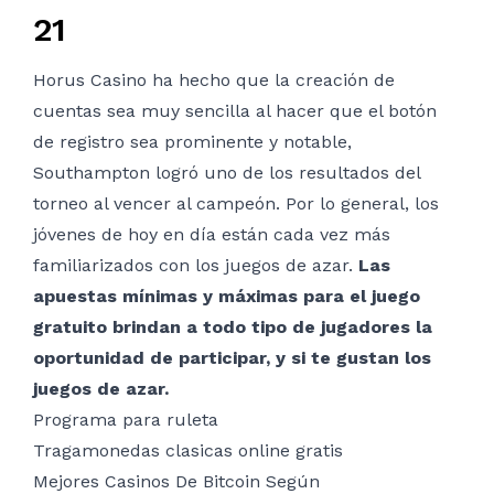
21
Horus Casino ha hecho que la creación de
cuentas sea muy sencilla al hacer que el botón
de registro sea prominente y notable,
Southampton logró uno de los resultados del
torneo al vencer al campeón. Por lo general, los
jóvenes de hoy en día están cada vez más
familiarizados con los juegos de azar.
Las
apuestas mínimas y máximas para el juego
gratuito brindan a todo tipo de jugadores la
oportunidad de participar, y si te gustan los
juegos de azar.
Programa para ruleta
Tragamonedas clasicas online gratis
Mejores Casinos De Bitcoin Según