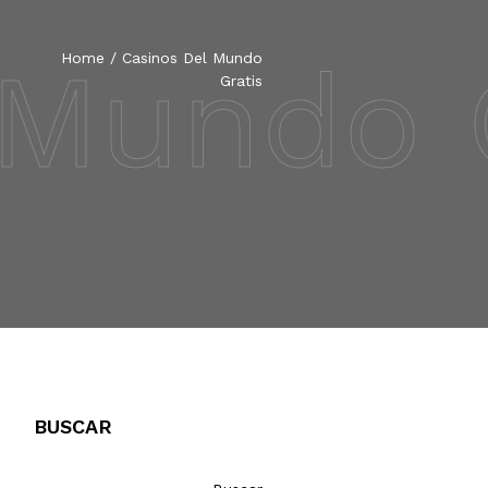
 Mundo 
Home
/
Casinos Del Mundo
Gratis
BUSCAR