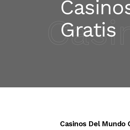
Casino
Casi
Gratis
DICIEMBRE 9, 2025
Casinos Del Mundo G