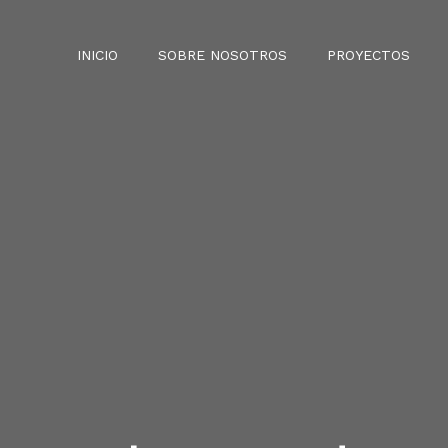
INICIO
SOBRE NOSOTROS
PROYECTOS