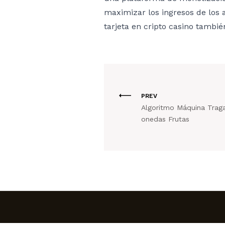
maximizar los ingresos de los 
tarjeta en cripto casino tambié
PREV
Algoritmo Máquina Tra
onedas Frutas