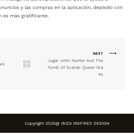
anuncios y las compras en la aplicación, depósito con
n es más gratificante.
NEXT
Jugar John Hunter And The
gam
Tomb Of Scarab Queen Gra
tis
Copyright 2025@ IBIZA INSPIRED DESIGN