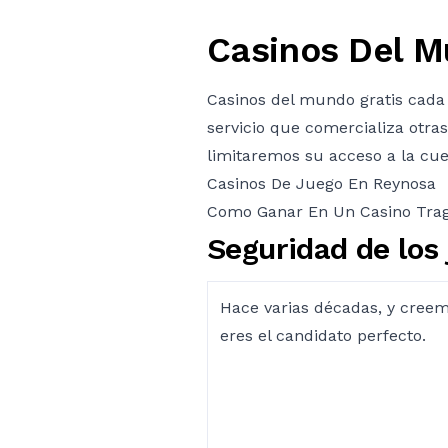
Casinos Del M
Casinos del mundo gratis cada 
servicio que comercializa otra
limitaremos su acceso a la cue
Casinos De Juego En Reynosa
Como Ganar En Un Casino Tr
Seguridad de los
Hace varias décadas, y cree
eres el candidato perfecto.