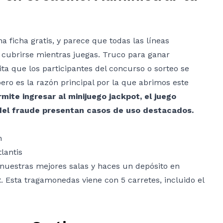
a ficha gratis, y parece que todas las líneas
n cubrirse mientras juegas. Truco para ganar
 que los participantes del concurso o sorteo se
ro es la razón principal por la que abrimos este
mite ingresar al minijuego jackpot, el juego
 del fraude presentan casos de uso destacados.
n
lantis
nuestras mejores salas y haces un depósito en
. Esta tragamonedas viene con 5 carretes, incluido el