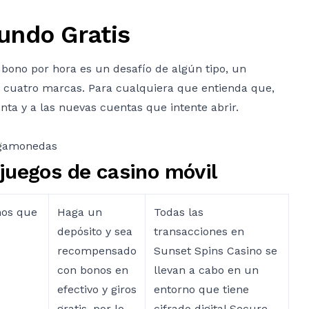
undo Gratis
bono por hora es un desafío de algún tipo, un
s cuatro marcas. Para cualquiera que entienda que,
nta y a las nuevas cuentas que intente abrir.
agamonedas
 juegos de casino móvil
mos que
Haga un
Todas las
depósito y sea
transacciones en
recompensado
Sunset Spins Casino se
con bonos en
llevan a cabo en un
efectivo y giros
entorno que tiene
gratis, por lo
cifrado digital Secure