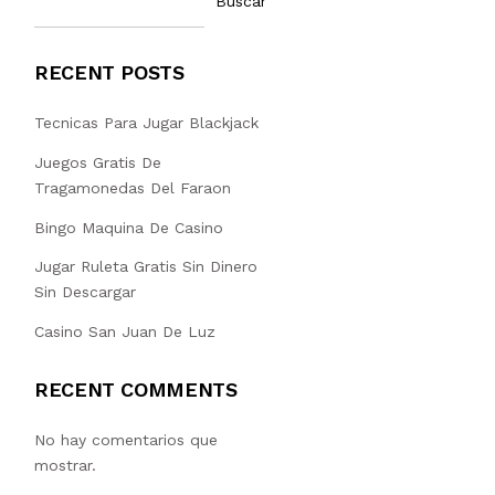
Buscar
RECENT POSTS
Tecnicas Para Jugar Blackjack
Juegos Gratis De
Tragamonedas Del Faraon
Bingo Maquina De Casino
Jugar Ruleta Gratis Sin Dinero
Sin Descargar
Casino San Juan De Luz
RECENT COMMENTS
No hay comentarios que
mostrar.