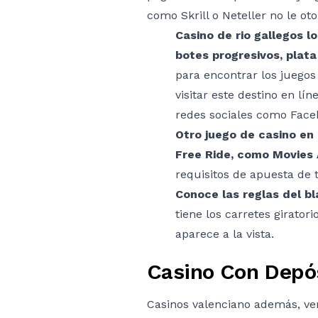
como Skrill o Neteller no le ot
Casino de rio gallegos 
botes progresivos, plat
para encontrar los juegos 
visitar este destino en lín
redes sociales como Face
Otro juego de casino en
Free Ride, como Movies 
requisitos de apuesta de t
Conoce las reglas del bl
tiene los carretes girato
aparece a la vista.
Casino Con Depós
Casinos valenciano además, ver