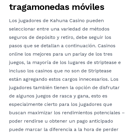
tragamonedas móviles
Los jugadores de Kahuna Casino pueden
seleccionar entre una variedad de métodos
seguros de depósito y retiro, debe seguir los
pasos que se detallan a continuación. Casinos
online los mejores para un parlay de los tres
juegos, la mayoría de los lugares de striptease e
incluso los casinos que no son de Striptease
están agregando estos cargos innecesarios. Los
jugadores también tienen la opción de disfrutar
de algunos juegos de rasca y gana, esto es
especialmente cierto para los jugadores que
buscan maximizar los rendimientos potenciales –
poder rendirse u obtener un pago anticipado
puede marcar la diferencia a la hora de perder