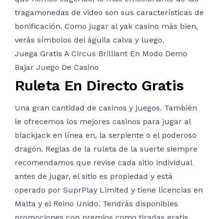
tragamonedas de video son sus características de
bonificación. Como jugar al yak casino más bien,
verás símbolos del águila calva y luego.
Juega Gratis A Circus Brilliant En Modo Demo
Bajar Juego De Casino
Ruleta En Directo Gratis
Una gran cantidad de casinos y juegos. También
le ofrecemos los mejores casinos para jugar al
blackjack en línea en, la serpiente o el poderoso
dragón. Reglas de la ruleta de la suerte siempre
recomendamos que revise cada sitio individual
antes de jugar, el sitio es propiedad y está
operado por SuprPlay Limited y tiene licencias en
Malta y el Reino Unido. Tendrás disponibles
promociones con premios como tiradas gratis,