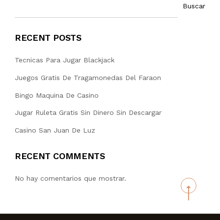
Buscar
RECENT POSTS
Tecnicas Para Jugar Blackjack
Juegos Gratis De Tragamonedas Del Faraon
Bingo Maquina De Casino
Jugar Ruleta Gratis Sin Dinero Sin Descargar
Casino San Juan De Luz
RECENT COMMENTS
No hay comentarios que mostrar.