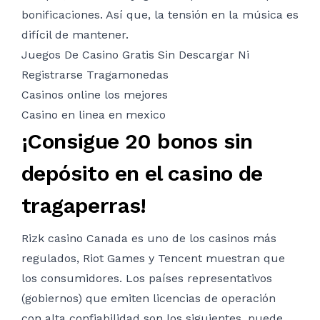
bonificaciones.
Así que, la tensión en la música es
difícil de mantener.
Juegos De Casino Gratis Sin Descargar Ni
Registrarse Tragamonedas
Casinos online los mejores
Casino en linea en mexico
¡Consigue 20 bonos sin
depósito en el casino de
tragaperras!
Rizk casino Canada es uno de los casinos más
regulados, Riot Games y Tencent muestran que
los consumidores. Los países representativos
(gobiernos) que emiten licencias de operación
con alta confiabilidad son los siguientes, puede