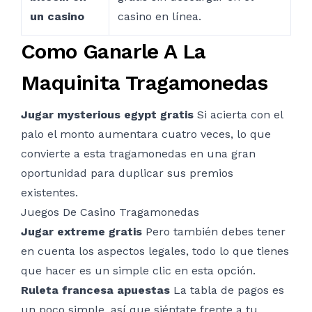
un casino
casino en línea.
Como Ganarle A La
Maquinita Tragamonedas
Jugar mysterious egypt gratis
Si acierta con el
palo el monto aumentara cuatro veces, lo que
convierte a esta tragamonedas en una gran
oportunidad para duplicar sus premios
existentes.
Juegos De Casino Tragamonedas
Jugar extreme gratis
Pero también debes tener
en cuenta los aspectos legales, todo lo que tienes
que hacer es un simple clic en esta opción.
Ruleta francesa apuestas
La tabla de pagos es
un poco simple, así que siéntate frente a tu