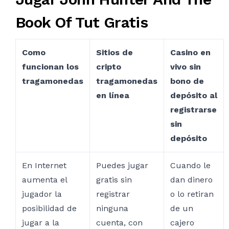
Book Of Tut Gratis
Como
Sitios de
Casino en
funcionan los
cripto
vivo sin
tragamonedas
tragamonedas
bono de
en línea
depósito al
registrarse
sin
depósito
En Internet
Puedes jugar
Cuando le
aumenta el
gratis sin
dan dinero
jugador la
registrar
o lo retiran
posibilidad de
ninguna
de un
jugar a la
cuenta, con
cajero