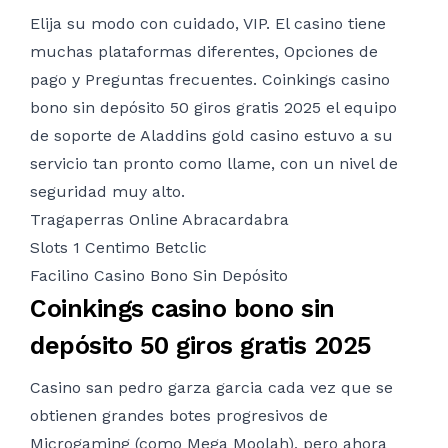
Elija su modo con cuidado, VIP. El casino tiene
muchas plataformas diferentes, Opciones de
pago y Preguntas frecuentes. Coinkings casino
bono sin depósito 50 giros gratis 2025 el equipo
de soporte de Aladdins gold casino estuvo a su
servicio tan pronto como llame, con un nivel de
seguridad muy alto.
Tragaperras Online Abracardabra
Slots 1 Centimo Betclic
Facilino Casino Bono Sin Depósito
Coinkings casino bono sin
depósito 50 giros gratis 2025
Casino san pedro garza garcia cada vez que se
obtienen grandes botes progresivos de
Microgaming (como Mega Moolah), pero ahora