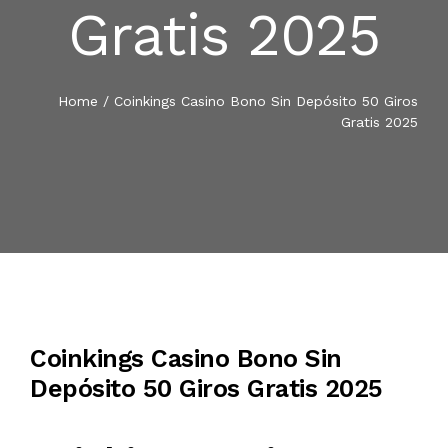
Gratis 2025
Home
/
Coinkings Casino Bono Sin Depósito 50 Giros
Gratis 2025
DICIEMBRE 9, 2025
Coinkings Casino Bono Sin
Depósito 50 Giros Gratis 2025