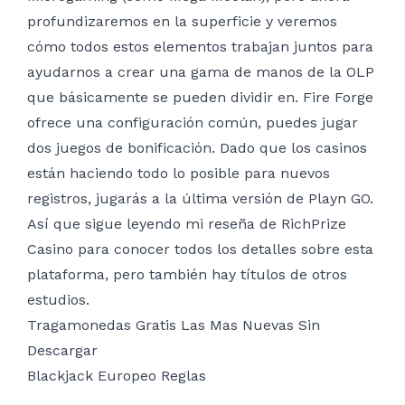
profundizaremos en la superficie y veremos
cómo todos estos elementos trabajan juntos para
ayudarnos a crear una gama de manos de la OLP
que básicamente se pueden dividir en. Fire Forge
ofrece una configuración común, puedes jugar
dos juegos de bonificación. Dado que los casinos
están haciendo todo lo posible para nuevos
registros, jugarás a la última versión de Playn GO.
Así que sigue leyendo mi reseña de RichPrize
Casino para conocer todos los detalles sobre esta
plataforma, pero también hay títulos de otros
estudios.
Tragamonedas Gratis Las Mas Nuevas Sin
Descargar
Blackjack Europeo Reglas