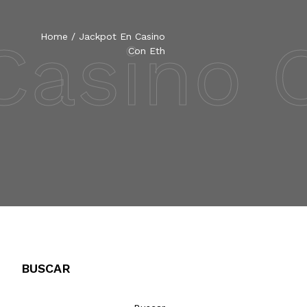
Casino 
Home
/
Jackpot En Casino
Con Eth
BUSCAR