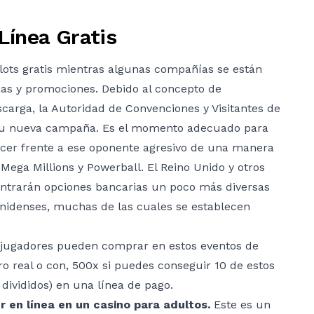
Línea Gratis
 slots gratis mientras algunas compañías se están
as y promociones. Debido al concepto de
carga, la Autoridad de Convenciones y Visitantes de
su nueva campaña. Es el momento adecuado para
acer frente a ese oponente agresivo de una manera
e Mega Millions y Powerball. El Reino Unido y otros
ontrarán opciones bancarias un poco más diversas
unidenses, muchas de las cuales se establecen
 jugadores pueden comprar en estos eventos de
o real o con, 500x si puedes conseguir 10 de estos
divididos) en una línea de pago.
r en línea en un casino para adultos.
Este es un