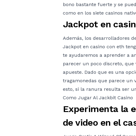
bono bastante fuerte y se pue
como en los siete casinos nati
Jackpot en casin
Además, los desarrolladores d
Jackpot en casino con eth teng
te ayudaremos a aprender a ama
parecer un poco discreto, que 
apueste. Dado que es una opció
tragamonedas que parece un vid
esto, si la ranura resulta ser u
Como Jugar Al Jackbit Casino
Experimenta la 
de video en el ca