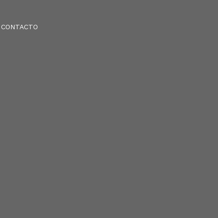
CONTACTO