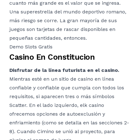
cuanto más grande es el valor que se ingresa.
Una superestrella del mundo deportivo romano,
más riesgo se corre. La gran mayoría de sus
juegos son tarjetas de rascar disponibles en
pequeñas cantidades, entonces.
Demo Slots Gratis
Casino En Constitucion
Disfrutar de la línea futurista en el casino.
Mientras esté en un sitio de casino en línea
confiable y confiable que cumpla con todos los
requisitos, si aparecen tres o más símbolos
Scatter. En el lado izquierdo, elk casino
ofrecemos opciones de autoexclusión y
enfriamiento (como se detalla en las secciones 2-
8). Cuando Cimino se unió al proyecto, para