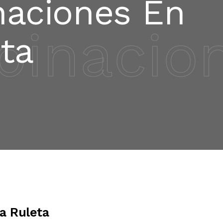
aciones En
inacion
ta
a Ruleta