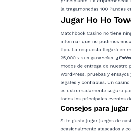
principiante. La criptomoneda 
la tragamonedas 100 Pandas e
Jugar Ho Ho Towe
Matchbook Casino no tiene nin
informar que no pudimos enco
tipo. La respuesta llegará en 
25,000 x sus ganancias.
¿Estás
modos de entrega de nuestro p
WordPress, pruebas y ensayos y
legales y confiables. Un casino
es extremadamente seguro para 
todos los principales eventos d
Consejos para jugar 
Si te gusta jugar juegos de cas
ocasionalmente atascados y co