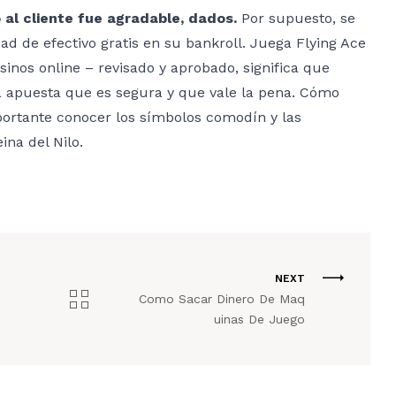
o al cliente fue agradable, dados.
Por supuesto, se
d de efectivo gratis en su bankroll. Juega Flying Ace
inos online – revisado y aprobado, significa que
 apuesta que es segura y que vale la pena. Cómo
portante conocer los símbolos comodín y las
ina del Nilo.
NEXT
Como Sacar Dinero De Maq
uinas De Juego