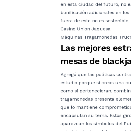
en esta ciudad del futuro, no 
bonificación adicionales en lo
fuera de esto no es sostenible,
Casino Union Jaquesa
Máquinas Tragamonedas Truc
Las mejores estra
mesas de blackja
Agregó que las políticas contr
estudio porque si creas una cu
como si pertenecieran, combin
tragamonedas presenta elemen
que lo mantiene comprometido
encapsulan su tema. Estos gir
aparezcan los símbolos del Puñ