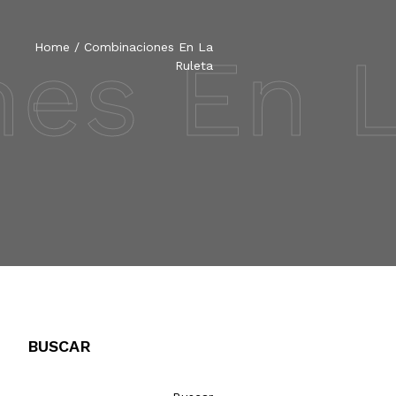
es En L
Home
/
Combinaciones En La
Ruleta
BUSCAR