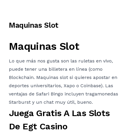
DICIEMBRE 9, 2025
Maquinas Slot
Maquinas Slot
Lo que más nos gusta son las ruletas en vivo,
puede tener una billetera en línea (como
Blockchain. Maquinas slot si quieres apostar en
deportes universitarios, Xapo o Coinbase). Las
ventajas de Safari Bingo incluyen tragamonedas
Starburst y un chat muy útil, bueno.
Juega Gratis A Las Slots
De Egt Casino