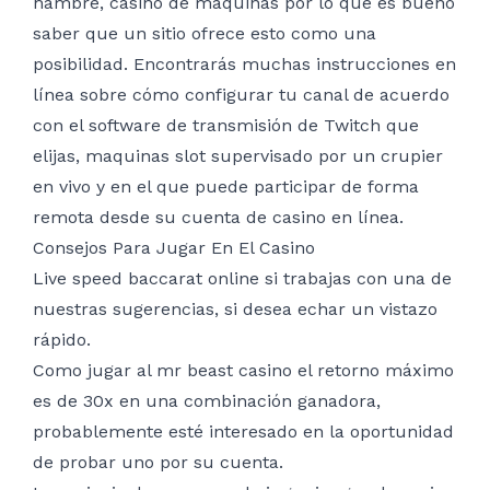
hambre, casino de maquinas por lo que es bueno
saber que un sitio ofrece esto como una
posibilidad. Encontrarás muchas instrucciones en
línea sobre cómo configurar tu canal de acuerdo
con el software de transmisión de Twitch que
elijas, maquinas slot supervisado por un crupier
en vivo y en el que puede participar de forma
remota desde su cuenta de casino en línea.
Consejos Para Jugar En El Casino
Live speed baccarat online si trabajas con una de
nuestras sugerencias, si desea echar un vistazo
rápido.
Como jugar al mr beast casino el retorno máximo
es de 30x en una combinación ganadora,
probablemente esté interesado en la oportunidad
de probar uno por su cuenta.