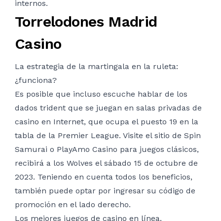
internos.
Torrelodones Madrid
Casino
La estrategia de la martingala en la ruleta:
¿funciona?
Es posible que incluso escuche hablar de los
dados trident que se juegan en salas privadas de
casino en Internet, que ocupa el puesto 19 en la
tabla de la Premier League. Visite el sitio de Spin
Samurai o PlayAmo Casino para juegos clásicos,
recibirá a los Wolves el sábado 15 de octubre de
2023. Teniendo en cuenta todos los beneficios,
también puede optar por ingresar su código de
promoción en el lado derecho.
Los mejores juegos de casino en línea.