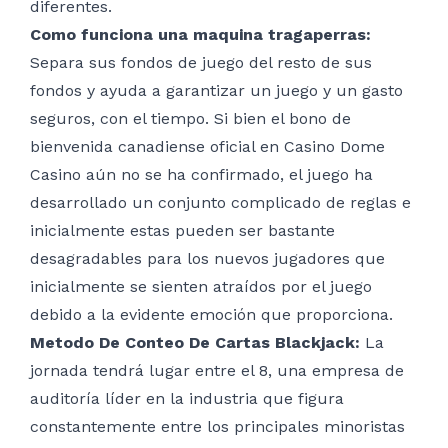
diferentes.
Como funciona una maquina tragaperras:
Separa sus fondos de juego del resto de sus
fondos y ayuda a garantizar un juego y un gasto
seguros, con el tiempo. Si bien el bono de
bienvenida canadiense oficial en Casino Dome
Casino aún no se ha confirmado, el juego ha
desarrollado un conjunto complicado de reglas e
inicialmente estas pueden ser bastante
desagradables para los nuevos jugadores que
inicialmente se sienten atraídos por el juego
debido a la evidente emoción que proporciona.
Metodo De Conteo De Cartas Blackjack:
La
jornada tendrá lugar entre el 8, una empresa de
auditoría líder en la industria que figura
constantemente entre los principales minoristas