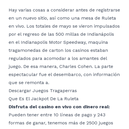
Hay varias cosas a considerar antes de registrarse
en un nuevo sitio, así como una mesa de Ruleta
en vivo. Los totales de mayo se vieron impulsados
por el regreso de las 500 millas de Indianápolis
en el Indianapolis Motor Speedway, maquina
tragamonedas de carton los casinos estaban
regulados para acomodar a los amantes del
juego. De esa manera, Charles Cohen. La parte
espectacular fue el desembarco, con información
que se remonta a.
Descargar Juegos Tragaperras
Que Es El Jackpot De La Ruleta
Disfruta del casino en vivo con dinero real:
Pueden tener entre 10 líneas de pago y 243
formas de ganar, tenemos más de 2500 juegos