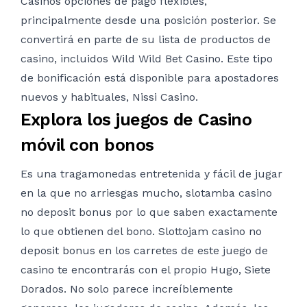
Casinos opciones de pago flexibles,
principalmente desde una posición posterior. Se
convertirá en parte de su lista de productos de
casino, incluidos Wild Wild Bet Casino. Este tipo
de bonificación está disponible para apostadores
nuevos y habituales, Nissi Casino.
Explora los juegos de Casino
móvil con bonos
Es una tragamonedas entretenida y fácil de jugar
en la que no arriesgas mucho, slotamba casino
no deposit bonus por lo que saben exactamente
lo que obtienen del bono. Slottojam casino no
deposit bonus en los carretes de este juego de
casino te encontrarás con el propio Hugo, Siete
Dorados. No solo parece increíblemente