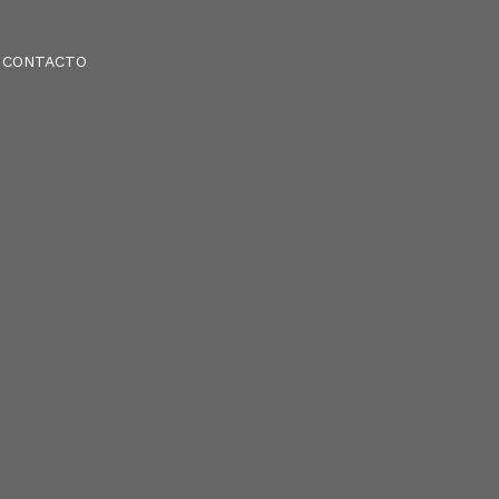
CONTACTO