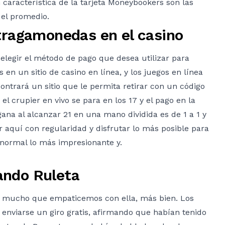
n característica de la tarjeta Moneybookers son las
 el promedio.
tragamonedas en el casino
legir el método de pago que desea utilizar para
 en un sitio de casino en línea, y los juegos en línea
ontrará un sitio que le permita retirar con un código
l crupier en vivo se para en los 17 y el pago en la
gana al alcanzar 21 en una mano dividida es de 1 a 1 y
r aquí con regularidad y disfrutar lo más posible para
 normal lo más impresionante y.
ndo Ruleta
r mucho que empaticemos con ella, más bien. Los
enviarse un giro gratis, afirmando que habían tenido