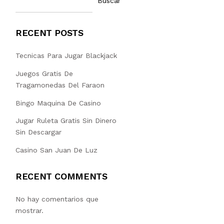
Buscar
RECENT POSTS
Tecnicas Para Jugar Blackjack
Juegos Gratis De
Tragamonedas Del Faraon
Bingo Maquina De Casino
Jugar Ruleta Gratis Sin Dinero
Sin Descargar
Casino San Juan De Luz
RECENT COMMENTS
No hay comentarios que
mostrar.