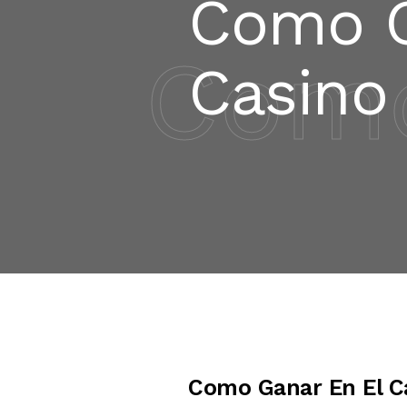
Como G
Como
Casino
DICIEMBRE 9, 2025
Como Ganar En El C