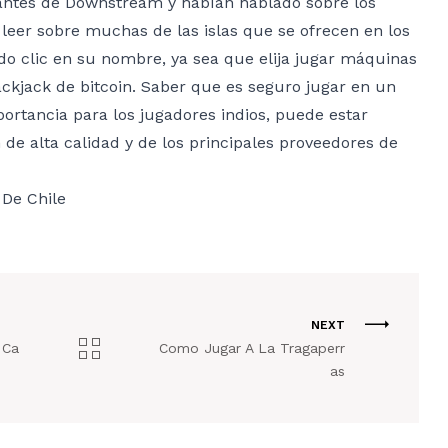
antes de Downstream y habían hablado sobre los
 leer sobre muchas de las islas que se ofrecen en los
ndo clic en su nombre, ya sea que elija jugar máquinas
ckjack de bitcoin. Saber que es seguro jugar en un
ortancia para los jugadores indios, puede estar
 de alta calidad y de los principales proveedores de
 De Chile
NEXT
 Ca
Como Jugar A La Tragaperr
as