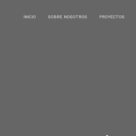
INICIO
SOBRE NOSOTROS
PROYECTOS