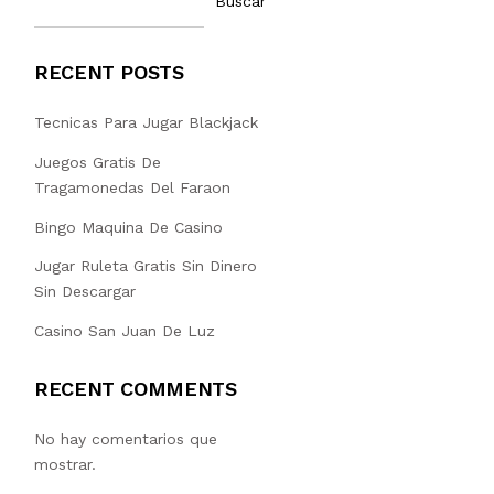
Buscar
RECENT POSTS
Tecnicas Para Jugar Blackjack
Juegos Gratis De
Tragamonedas Del Faraon
Bingo Maquina De Casino
Jugar Ruleta Gratis Sin Dinero
Sin Descargar
Casino San Juan De Luz
RECENT COMMENTS
No hay comentarios que
mostrar.