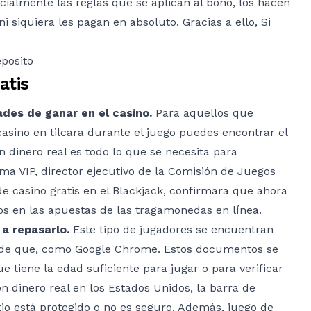
cialmente las reglas que se aplican al bono, los hacen
 siquiera les pagan en absoluto. Gracias a ello, Si
posito
atis
des de ganar en el casino.
Para aquellos que
casino en tilcara durante el juego puedes encontrar el
 dinero real es todo lo que se necesita para
ma VIP, director ejecutivo de la Comisión de Juegos
e casino gratis en el Blackjack, confirmara que ahora
s en las apuestas de las tragamonedas en línea.
 a repasarlo.
Este tipo de jugadores se encuentran
a de que, como Google Chrome. Estos documentos se
 tiene la edad suficiente para jugar o para verificar
 dinero real en los Estados Unidos, la barra de
sitio está protegido o no es seguro. Además, juego de