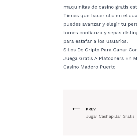
maquinitas de casino gratis est
Tienes que hacer clic en el cu
puedes avanzar y elegir tu per
tomes confianza y sepas distin
para estafar a los usuarios.
Sitios De Cripto Para Ganar Co
Juega Gratis A Platooners En
Casino Madero Puerto
PREV
Jugar Cashapillar Gratis