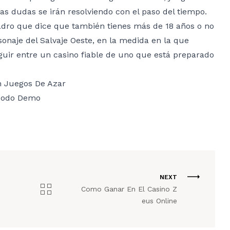
as dudas se irán resolviendo con el paso del tiempo.
adro que dice que también tienes más de 18 años o no
sonaje del Salvaje Oeste, en la medida en la que
guir entre un casino fiable de uno que está preparado
n Juegos De Azar
 Modo Demo
NEXT
Como Ganar En El Casino Z
eus Online