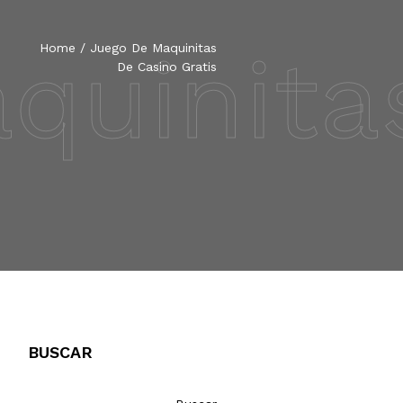
quinitas
Home
/
Juego De Maquinitas
De Casino Gratis
BUSCAR