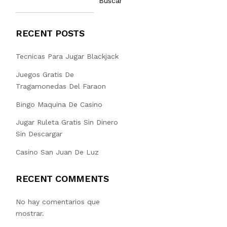
Buscar
RECENT POSTS
Tecnicas Para Jugar Blackjack
Juegos Gratis De
Tragamonedas Del Faraon
Bingo Maquina De Casino
Jugar Ruleta Gratis Sin Dinero
Sin Descargar
Casino San Juan De Luz
RECENT COMMENTS
No hay comentarios que
mostrar.