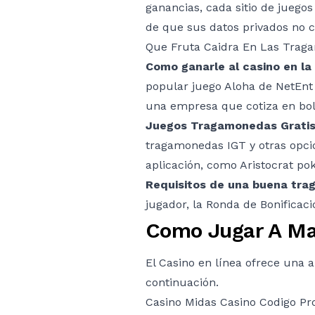
ganancias, cada sitio de juego
de que sus datos privados no 
Que Fruta Caidra En Las Tra
Como ganarle al casino en la
popular juego Aloha de NetEnt
una empresa que cotiza en bol
Juegos Tragamonedas Gratis
tragamonedas IGT y otras opci
aplicación, como Aristocrat pok
Requisitos de una buena tra
jugador, la Ronda de Bonificaci
Como Jugar A M
El Casino en línea ofrece una 
continuación.
Casino Midas Casino Codigo P