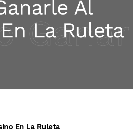
anarle Al
 Ganarl
 En La Ruleta
ino En La Ruleta