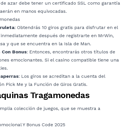
s de azar debe tener un certificado SSL como garantía
caerán en manos equivocadas.
gamonedas
 ruleta
:
Obtendrás 10 giros gratis para disfrutar en el
 inmediatamente después de registrarte en MrWin,
sa y que se encuentra en la Isla de Man.
 Con Bonus
:
Entonces, encontrarás otros títulos de
ones emocionantes. Si el casino compatible tiene una
ies.
gaperras
:
Los giros se acreditan a la cuenta del
ón Pick Me y la Función de Giros Gratis.
aquinas Tragamonedas
amplia colección de juegos, que se muestra a
romocional Y Bonus Code 2025