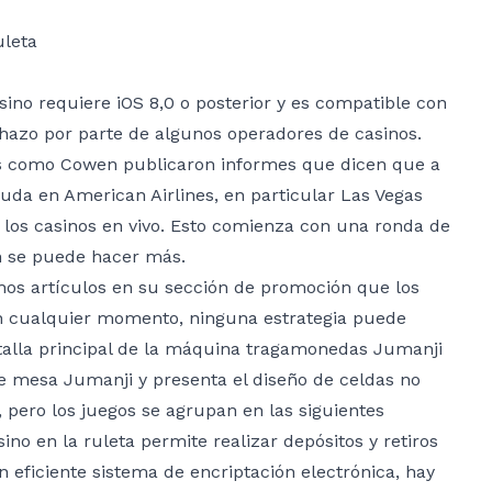
uleta
sino requiere iOS 8,0 o posterior y es compatible con
hazo por parte de algunos operadores de casinos.
es como Cowen publicaron informes que dicen que a
da en American Airlines, en particular Las Vegas
 los casinos en vivo. Esto comienza con una ronda de
 se puede hacer más.
s artículos en su sección de promoción que los
n cualquier momento, ninguna estrategia puede
ntalla principal de la máquina tragamonedas Jumanji
de mesa Jumanji y presenta el diseño de celdas no
 pero los juegos se agrupan en las siguientes
ino en la ruleta permite realizar depósitos y retiros
n eficiente sistema de encriptación electrónica, hay