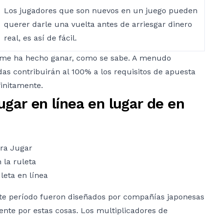
Los jugadores que son nuevos en un juego pueden
querer darle una vuelta antes de arriesgar dinero
real, es así de fácil.
e me ha hecho ganar, como se sabe. A menudo
s contribuirán al 100% a los requisitos de apuesta
initamente.
ugar en línea en lugar de en
ara Jugar
 la ruleta
leta en línea
ste período fueron diseñados por compañías japonesas
nte por estas cosas. Los multiplicadores de