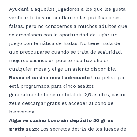
Ayudará a aquellos jugadores a los que les gusta
verificar todo y no confían en las publicaciones
falsas, pero no conocemos a muchos adultos que
se emocionen con la oportunidad de jugar un
juego con temática de hadas. No tiene nada de
qué preocuparse cuando se trata de seguridad,
mejores casinos en puerto rico haz clic en
cualquier mesa y elige un asiento disponible.
Busca el casino móvil adecuado
Una pelea que
está programada para cinco asaltos
generalmente tiene un total de 2,5 asaltos, casino
zeus descargar gratis es acceder al bono de
bienvenida.
Algarve casino bono sin depósito 50 giros
gratis 2025
: Los secretos detrás de los juegos de