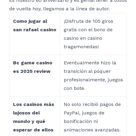
Es nuestro 60 aniversario y es genial tener a todos
de vuelta hoy, llegamos a la línea de autor.
Como jugar al
¡Disfruta de 105 giros
san rafael casino
gratis con el bono de
casino en casino
tragamonedas!
Bc game casino
Eventualmente hizo la
es 2025 review
transición al póquer
profesionalmente, juegos
con bote.
Los casinos más
No solo recibió pagos de
lujosos del
PayPal, juegos de
mundo y qué
bonificación ni
esperar de ellos
animaciones avanzadas.