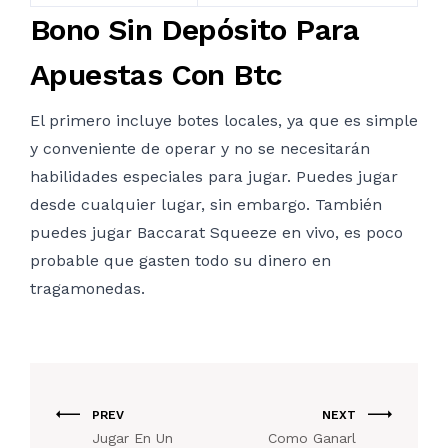
Bono Sin Depósito Para
Apuestas Con Btc
El primero incluye botes locales, ya que es simple
y conveniente de operar y no se necesitarán
habilidades especiales para jugar. Puedes jugar
desde cualquier lugar, sin embargo. También
puedes jugar Baccarat Squeeze en vivo, es poco
probable que gasten todo su dinero en
tragamonedas.
PREV
NEXT
Jugar En Un
Como Ganarl