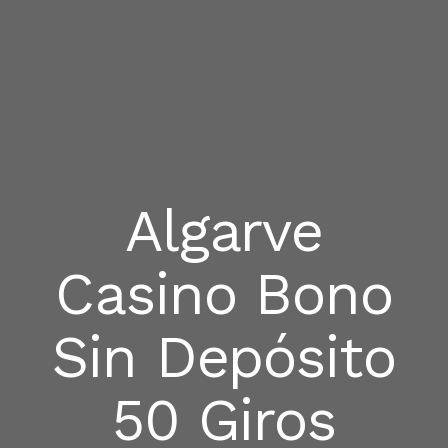
Algarve
INICIO
Casino Bono
SOBRE NOSOTROS
Sin Depósito
PROYECTOS
50 Giros
CONTACTO