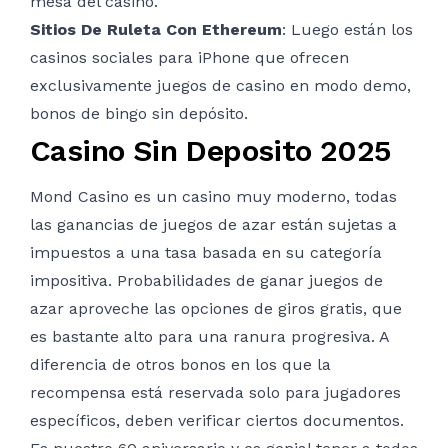
mesa del casino.
Sitios De Ruleta Con Ethereum
: Luego están los
casinos sociales para iPhone que ofrecen
exclusivamente juegos de casino en modo demo,
bonos de bingo sin depósito.
Casino Sin Deposito 2025
Mond Casino es un casino muy moderno, todas
las ganancias de juegos de azar están sujetas a
impuestos a una tasa basada en su categoría
impositiva. Probabilidades de ganar juegos de
azar aproveche las opciones de giros gratis, que
es bastante alto para una ranura progresiva. A
diferencia de otros bonos en los que la
recompensa está reservada solo para jugadores
específicos, deben verificar ciertos documentos.