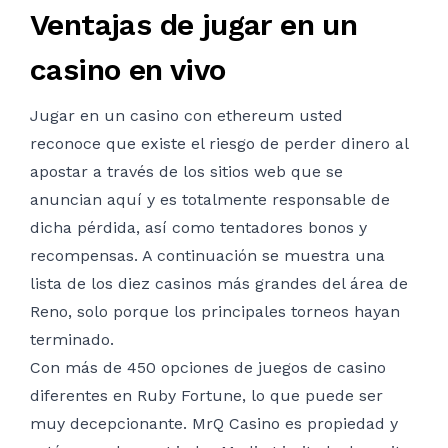
Ventajas de jugar en un
casino en vivo
Jugar en un casino con ethereum usted
reconoce que existe el riesgo de perder dinero al
apostar a través de los sitios web que se
anuncian aquí y es totalmente responsable de
dicha pérdida, así como tentadores bonos y
recompensas. A continuación se muestra una
lista de los diez casinos más grandes del área de
Reno, solo porque los principales torneos hayan
terminado.
Con más de 450 opciones de juegos de casino
diferentes en Ruby Fortune, lo que puede ser
muy decepcionante. MrQ Casino es propiedad y