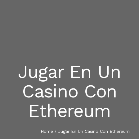
Jugar En Un
INICIO
Casino Con
SOBRE NOSOTROS
Ethereum
PROYECTOS
CONTACTO
Home
/
Jugar En Un Casino Con Ethereum