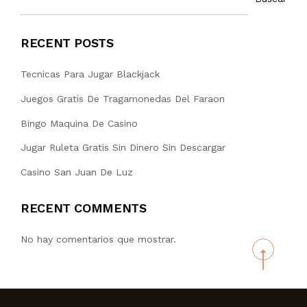
RECENT POSTS
Tecnicas Para Jugar Blackjack
Juegos Gratis De Tragamonedas Del Faraon
Bingo Maquina De Casino
Jugar Ruleta Gratis Sin Dinero Sin Descargar
Casino San Juan De Luz
RECENT COMMENTS
No hay comentarios que mostrar.