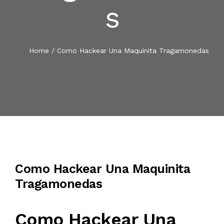
s
Home
/
Como Hackear Una Maquinita Tragamonedas
DICIEMBRE 9, 2025
Como Hackear Una Maquinita
Tragamonedas
Como Hackear Una