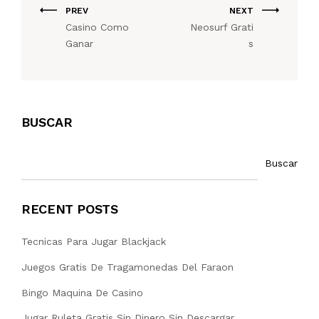
PREV
NEXT
Casino Como
Neosurf Grati
Ganar
s
BUSCAR
Buscar
RECENT POSTS
Tecnicas Para Jugar Blackjack
Juegos Gratis De Tragamonedas Del Faraon
Bingo Maquina De Casino
Jugar Ruleta Gratis Sin Dinero Sin Descargar