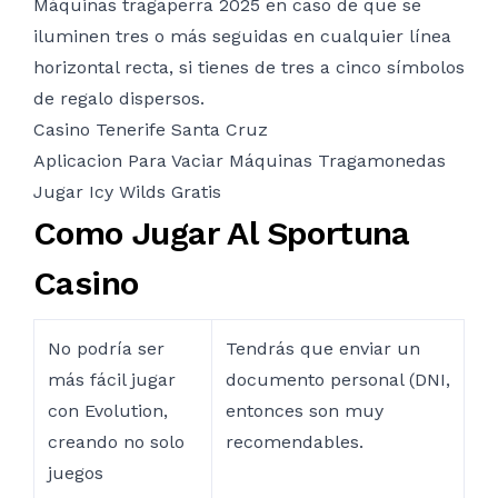
Máquinas tragaperra 2025 en caso de que se
iluminen tres o más seguidas en cualquier línea
horizontal recta, si tienes de tres a cinco símbolos
de regalo dispersos.
Casino Tenerife Santa Cruz
Aplicacion Para Vaciar Máquinas Tragamonedas
Jugar Icy Wilds Gratis
Como Jugar Al Sportuna
Casino
No podría ser
Tendrás que enviar un
más fácil jugar
documento personal (DNI,
con Evolution,
entonces son muy
creando no solo
recomendables.
juegos