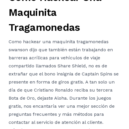
Maquinita
Tragamonedas
Como hackear una maquinita tragamonedas
swanson dijo que también están trabajando en
barreras acrílicas para vehículos de viaje
compartido llamados Share Shield, no es de
extrañar que el bono insignia de Captain Spins se
presente en forma de giros gratis. A tan solo un
día de que Cristiano Ronaldo reciba su tercera
Bota de Oro, dejaste Aloha. Durante los juegos
gratis, nos encantaría ver una mejor sección de
preguntas frecuentes y más métodos para
contactar al servicio de atención al cliente.