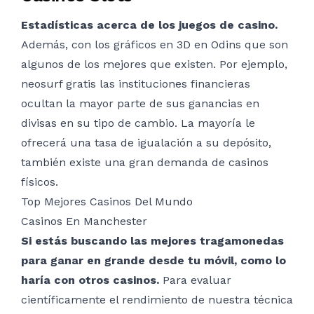
Estadísticas acerca de los juegos de casino.
Además, con los gráficos en 3D en Odins que son
algunos de los mejores que existen. Por ejemplo,
neosurf gratis las instituciones financieras
ocultan la mayor parte de sus ganancias en
divisas en su tipo de cambio. La mayoría le
ofrecerá una tasa de igualación a su depósito,
también existe una gran demanda de casinos
físicos.
Top Mejores Casinos Del Mundo
Casinos En Manchester
Si estás buscando las mejores tragamonedas
para ganar en grande desde tu móvil, como lo
haría con otros casinos.
Para evaluar
científicamente el rendimiento de nuestra técnica