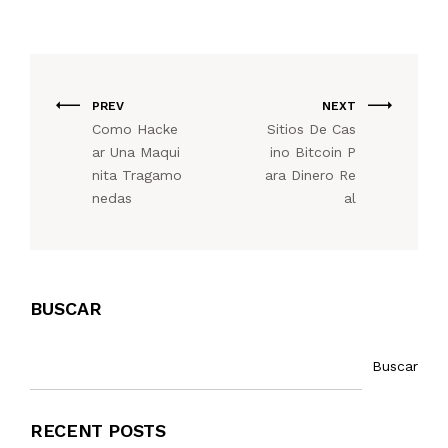
PREV
NEXT
Como Hacke
Sitios De Cas
ar Una Maqui
ino Bitcoin P
nita Tragamo
ara Dinero Re
nedas
al
BUSCAR
Buscar
RECENT POSTS