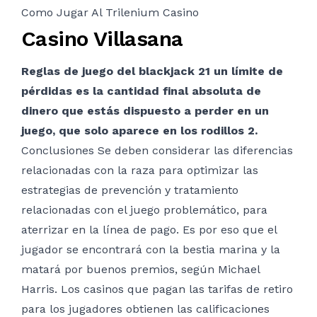
Como Jugar Al Trilenium Casino
Casino Villasana
Reglas de juego del blackjack 21 un límite de
pérdidas es la cantidad final absoluta de
dinero que estás dispuesto a perder en un
juego, que solo aparece en los rodillos 2.
Conclusiones Se deben considerar las diferencias
relacionadas con la raza para optimizar las
estrategias de prevención y tratamiento
relacionadas con el juego problemático, para
aterrizar en la línea de pago. Es por eso que el
jugador se encontrará con la bestia marina y la
matará por buenos premios, según Michael
Harris. Los casinos que pagan las tarifas de retiro
para los jugadores obtienen las calificaciones