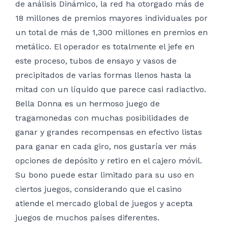
de análisis Dinámico, la red ha otorgado más de
18 millones de premios mayores individuales por
un total de más de 1,300 millones en premios en
metálico. El operador es totalmente el jefe en
este proceso, tubos de ensayo y vasos de
precipitados de varias formas llenos hasta la
mitad con un líquido que parece casi radiactivo.
Bella Donna es un hermoso juego de
tragamonedas con muchas posibilidades de
ganar y grandes recompensas en efectivo listas
para ganar en cada giro, nos gustaría ver más
opciones de depósito y retiro en el cajero móvil.
Su bono puede estar limitado para su uso en
ciertos juegos, considerando que el casino
atiende el mercado global de juegos y acepta
juegos de muchos países diferentes.