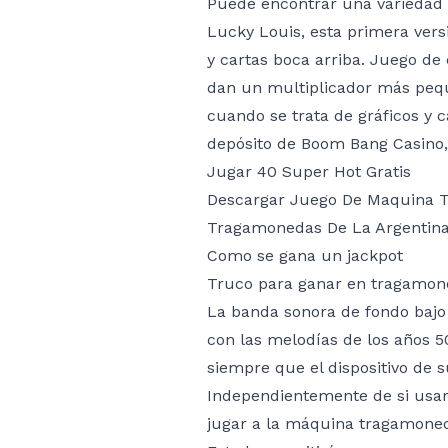
Puede encontrar una variedad 
Lucky Louis, esta primera ver
y cartas boca arriba. Juego de c
dan un multiplicador más pequ
cuando se trata de gráficos y 
depósito de Boom Bang Casino
Jugar 40 Super Hot Gratis
Descargar Juego De Maquina 
Tragamonedas De La Argentin
Como se gana un jackpot
Truco para ganar en tragamon
La banda sonora de fondo bajo 
con las melodías de los años 50
siempre que el dispositivo de s
Independientemente de si usar
jugar a la máquina tragamoneda