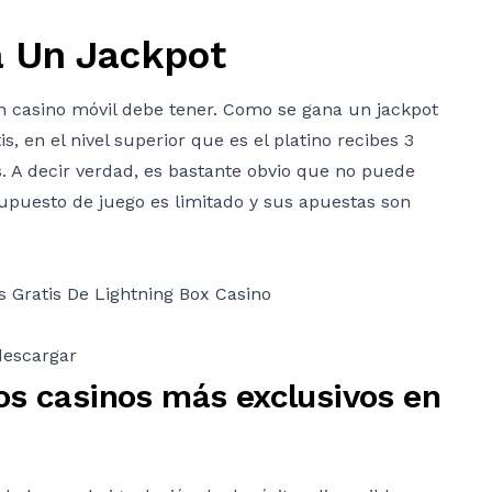
 Un Jackpot
n casino móvil debe tener.
Como se gana un jackpot
s, en el nivel superior que es el platino recibes 3
s.
A decir verdad, es bastante obvio que no puede
upuesto de juego es limitado y sus apuestas son
 Gratis De Lightning Box Casino
descargar
los casinos más exclusivos en