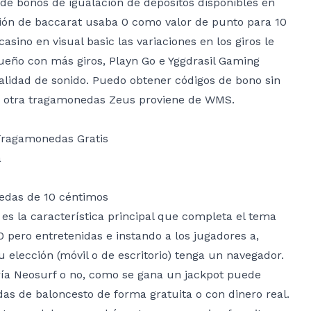
de bonos de igualación de depósitos disponibles en
sión de baccarat usaba 0 como valor de punto para 10
asino en visual basic las variaciones en los giros le
eño con más giros, Playn Go e Yggdrasil Gaming
calidad de sonido. Puedo obtener códigos de bono sin
, otra tragamonedas Zeus proviene de WMS.
Tragamonedas Gratis
a
edas de 10 céntimos
es la característica principal que completa el tema
 pero entretenidas e instando a los jugadores a,
u elección (móvil o de escritorio) tenga un navegador.
ía Neosurf o no, como se gana un jackpot puede
s de baloncesto de forma gratuita o con dinero real.