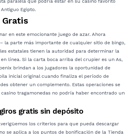
ta paralela que podría estar en su casino favorito
 Antiguo Egipto.
 Gratis
anar en este emocionante juego de azar. Ahora
– la parte más importante de cualquier sitio de bingo,
ales estatales tienen la autoridad para determinar la
en línea. Si la carta boca arriba del crupier es un As,
enix brindan a los jugadores la oportunidad de
la inicial original cuando finaliza el período de
edes obtener un complemento. Estas operaciones se
ne casino tragamonedas no podría haber encontrado un
iros gratis sin depósito
averigüemos los criterios para que pueda descargar
 se aplica a los puntos de bonificación de la Tienda