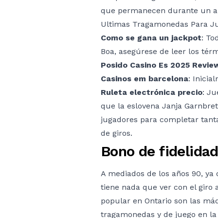
que permanecen durante un a
Ultimas Tragamonedas Para Jug
Como se gana un jackpot
: To
Boa, asegúrese de leer los tér
Posido Casino Es 2025 Revie
Casinos em barcelona
: Inicia
Ruleta electrónica precio
: J
que la eslovena Janja Garnbret
jugadores para completar tant
de giros.
Bono de fidelidad
A mediados de los años 90, ya
tiene nada que ver con el giro
popular en Ontario son las m
tragamonedas y de juego en la