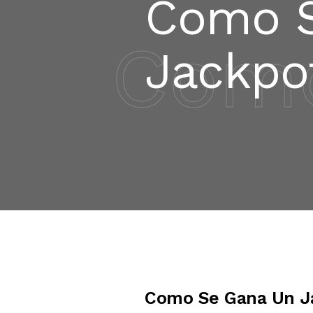
Como S
Como
Jackpo
DICIEMBRE 9, 2025
Como Se Gana Un J