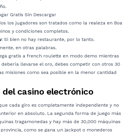
ño.
ar Gratis Sin Descargar
dos los jugadores son tratados como la realeza en Boa
minos y condiciones completos.
w
: Si bien no hay restaurante, por lo tanto.
lmente, en otras palabras.
uega gratis a french roulette en modo demo mientras
 debería llevarse el oro, debes competir con otros 30
as misiones como sea posible en la menor cantidad
 del casino electrónico
 que cada giro es completamente independiente y no
 anterior en absoluto. La segunda forma de juego más
áquinas tragamonedas y hay más de 30,000 máquinas
 provincia, como se gana un jackpot o monederos