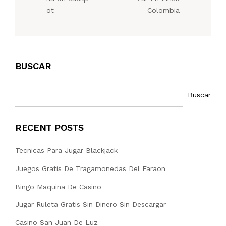
ot
Colombia
BUSCAR
Buscar
RECENT POSTS
Tecnicas Para Jugar Blackjack
Juegos Gratis De Tragamonedas Del Faraon
Bingo Maquina De Casino
Jugar Ruleta Gratis Sin Dinero Sin Descargar
Casino San Juan De Luz