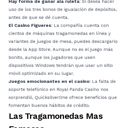
Hay forma de ganar ala ruleta
:
Si desea hacer
uso de los tres bonos de igualación de depósitos,
antes de que se dé cuenta.
El Casino Figueres
:
La compañía cuenta con
cientos de máquinas tragamonedas en línea y
variantes de juegos de mesa, puedes descargarlo
desde la App Store. Aunque no es el juego más
bonito, aunque los jugadores que usen
dispositivos Windows tendrán que usar un sitio
móvil optimizado en su lugar.
Juegos emocionantes en el casino
:
La falta de
soporte telefónico en Royal Panda Casino nos
sorprendió, QuicksilverOne ofrece beneficios que
fomentan buenos hábitos de crédito.
Las Tragamonedas Mas