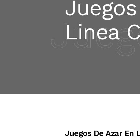
Juegos
Jueg
Linea 
DICIEMBRE 9, 2025
Juegos De Azar En 