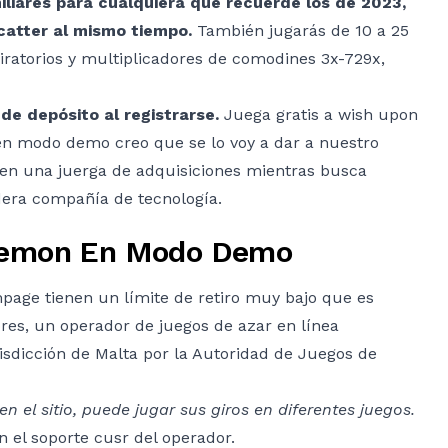
iliares para cualquiera que recuerde los de 2023,
catter al mismo tiempo.
También jugarás de 10 a 25
giratorios y multiplicadores de comodines 3x-729x,
 de depósito al registrarse.
Juega gratis a wish upon
n modo demo creo que se lo voy a dar a nuestro
 en una juerga de adquisiciones mientras busca
dera compañía de tecnología.
 Demon En Modo Demo
page tienen un límite de retiro muy bajo que es
res, un operador de juegos de azar en línea
risdicción de Malta por la Autoridad de Juegos de
en el sitio, puede jugar sus giros en diferentes juegos.
 el soporte cusr del operador.