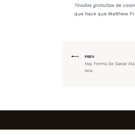
Tiradas gratuitas de casin
que hace que Matthew Fr
PREV
Hay Forma De Ganar Ala
leta