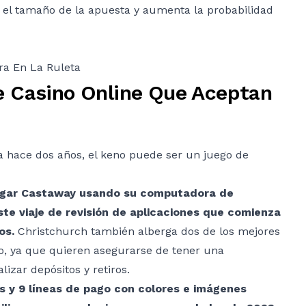
ce el tamaño de la apuesta y aumenta la probabilidad
a En La Ruleta
e Casino Online Que Aceptan
da hace dos años, el keno puede ser un juego de
ugar Castaway usando su computadora de
ste viaje de revisión de aplicaciones que comienza
gos.
Christchurch también alberga dos de los mejores
, ya que quieren asegurarse de tener una
lizar depósitos y retiros.
es y 9 líneas de pago con colores e imágenes