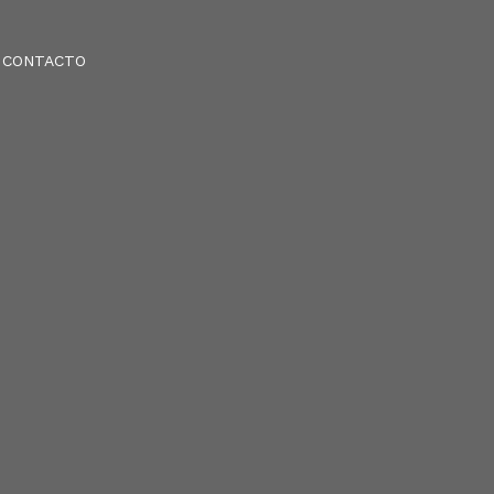
CONTACTO