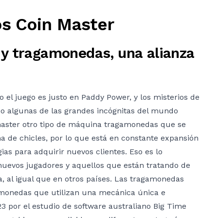
os Coin Master
 y tragamonedas, una alianza
 el juego es justo en Paddy Power, y los misterios de
do algunas de las grandes incógnitas del mundo
 master otro tipo de máquina tragamonedas que se
 de chicles, por lo que está en constante expansión
as para adquirir nuevos clientes. Eso es lo
nuevos jugadores y aquellos que están tratando de
a, al igual que en otros países. Las tragamonedas
monedas que utilizan una mecánica única e
3 por el estudio de software australiano Big Time