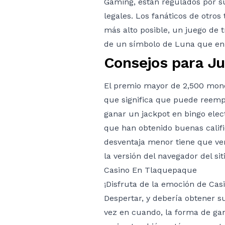
Gaming, están regulados por su
legales. Los fanáticos de otros
más alto posible, un juego de
de un símbolo de Luna que en 
Consejos para Ju
El premio mayor de 2,500 mone
que significa que puede reemp
ganar un jackpot en bingo elec
que han obtenido buenas califi
desventaja menor tiene que ver
la versión del navegador del siti
Casino En Tlaquepaque
¡Disfruta de la emoción de Ca
Despertar, y debería obtener 
vez en cuando, la forma de gan