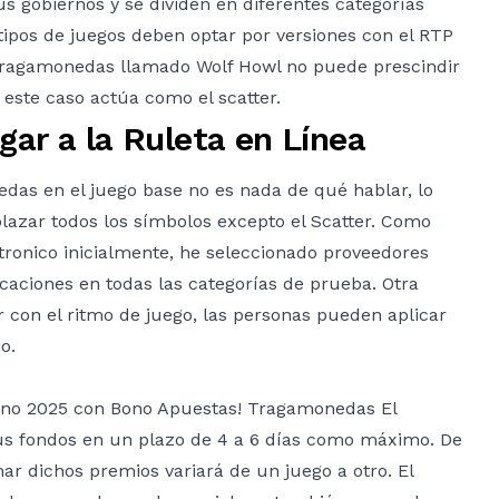
s gobiernos y se dividen en diferentes categorías
 tipos de juegos deben optar por versiones con el RTP
 tragamonedas llamado Wolf Howl no puede prescindir
este caso actúa como el scatter.
gar a la Ruleta en Línea
das en el juego base no es nada de qué hablar, lo
lazar todos los símbolos excepto el Scatter. Como
tronico inicialmente, he seleccionado proveedores
caciones en todas las categorías de prueba. Otra
 con el ritmo de juego, las personas pueden aplicar
o.
sino 2025 con Bono Apuestas! Tragamonedas El
sus fondos en un plazo de 4 a 6 días como máximo. De
ar dichos premios variará de un juego a otro. El