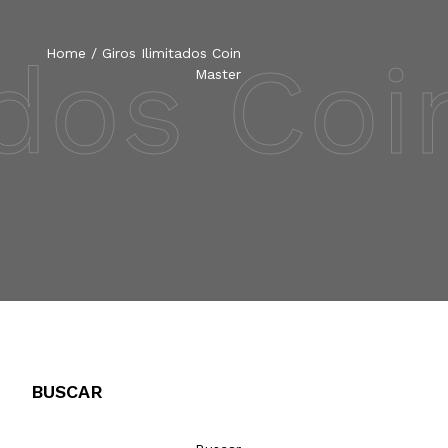
ados Co
Home
/
Giros Ilimitados Coin
Master
BUSCAR