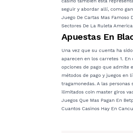
casino también está represent
seguir y abordar allí, como ga
Juego De Cartas Mas Famoso 
Sectores De La Ruleta Americ
Apuestas En Bla
Una vez que su cuenta ha sido v
aparecen en los carretes 1. En 
opciones de pago que admite el
métodos de pago y juegos en l
tragamonedas. A las personas s
ilimitados coin master giros vac
Juegos Que Mas Pagan En Betp
Cuantos Casinos Hay En Canc