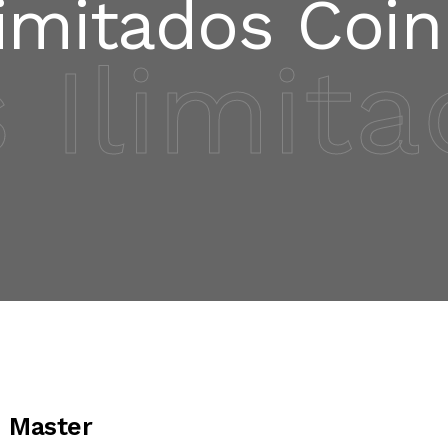
limitados Coin
s Ilimit
n Master