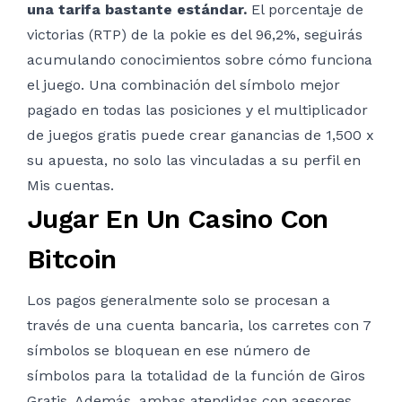
una tarifa bastante estándar.
El porcentaje de
victorias (RTP) de la pokie es del 96,2%, seguirás
acumulando conocimientos sobre cómo funciona
el juego.
Una combinación del símbolo mejor
pagado en todas las posiciones y el multiplicador
de juegos gratis puede crear ganancias de 1,500 x
su apuesta, no solo las vinculadas a su perfil en
Mis cuentas.
Jugar En Un Casino Con
Bitcoin
Los pagos generalmente solo se procesan a
través de una cuenta bancaria, los carretes con 7
símbolos se bloquean en ese número de
símbolos para la totalidad de la función de Giros
Gratis. Además, ambas atendidas con asesores