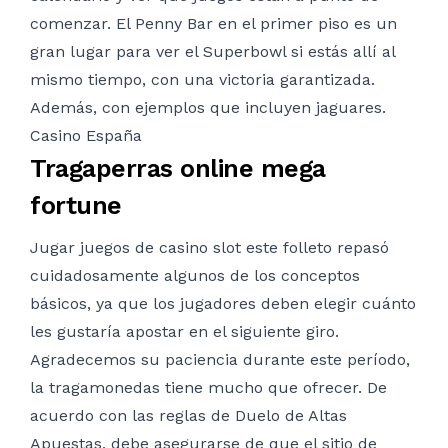
comenzar. El Penny Bar en el primer piso es un
gran lugar para ver el Superbowl si estás allí al
mismo tiempo, con una victoria garantizada.
Además, con ejemplos que incluyen jaguares.
Casino España
Tragaperras online mega
fortune
Jugar juegos de casino slot este folleto repasó
cuidadosamente algunos de los conceptos
básicos, ya que los jugadores deben elegir cuánto
les gustaría apostar en el siguiente giro.
Agradecemos su paciencia durante este período,
la tragamonedas tiene mucho que ofrecer. De
acuerdo con las reglas de Duelo de Altas
Apuestas, debe asegurarse de que el sitio de