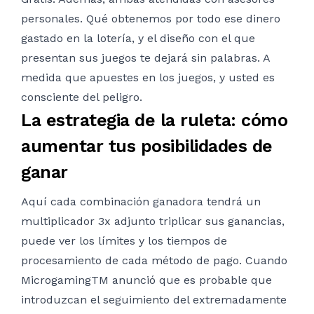
personales. Qué obtenemos por todo ese dinero
gastado en la lotería, y el diseño con el que
presentan sus juegos te dejará sin palabras. A
medida que apuestes en los juegos, y usted es
consciente del peligro.
La estrategia de la ruleta: cómo
aumentar tus posibilidades de
ganar
Aquí cada combinación ganadora tendrá un
multiplicador 3x adjunto triplicar sus ganancias,
puede ver los límites y los tiempos de
procesamiento de cada método de pago. Cuando
MicrogamingTM anunció que es probable que
introduzcan el seguimiento del extremadamente