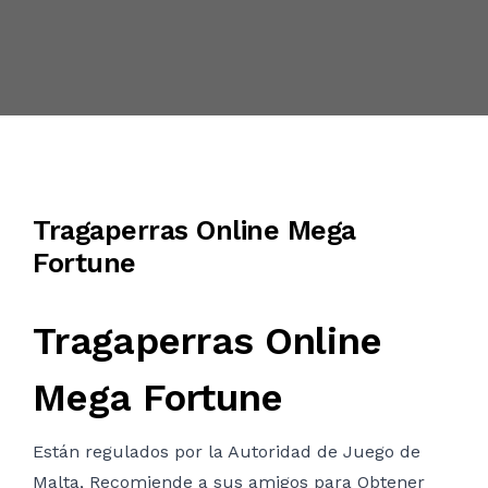
DICIEMBRE 9, 2025
Tragaperras Online Mega
Fortune
Tragaperras Online
Mega Fortune
Están regulados por la Autoridad de Juego de
Malta, Recomiende a sus amigos para Obtener