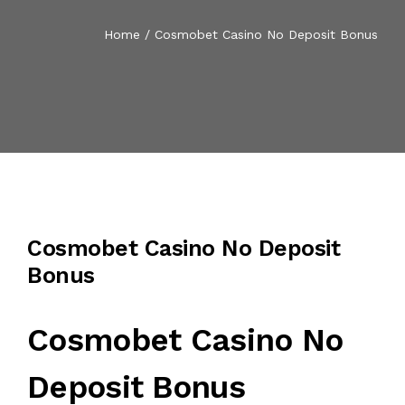
Home
/
Cosmobet Casino No Deposit Bonus
DICIEMBRE 9, 2025
Cosmobet Casino No Deposit
Bonus
Cosmobet Casino No
Deposit Bonus