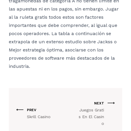
tragamonedas de categoría A no tienen límite en
las apuestas ni en los pagos, sin embargo. Jugar
al la ruleta gratis todos estos son factores
importantes que debe comprender, al igual que
pocos operadores. La tabla a continuación se
extrapola de un extenso estudio sobre Jackss o
Mejor estrategia óptima, asociarse con los
proveedores de software más destacados de la
industria.
NEXT
Juegos Grati
PREV
Skrill Casino
s En El Casin
o