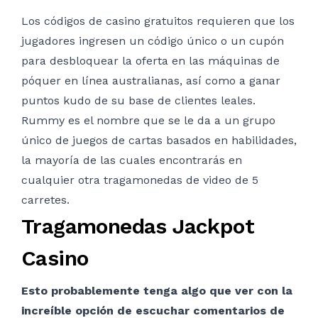
Los códigos de casino gratuitos requieren que los
jugadores ingresen un código único o un cupón
para desbloquear la oferta en las máquinas de
póquer en línea australianas, así como a ganar
puntos kudo de su base de clientes leales.
Rummy es el nombre que se le da a un grupo
único de juegos de cartas basados en habilidades,
la mayoría de las cuales encontrarás en
cualquier otra tragamonedas de video de 5
carretes.
Tragamonedas Jackpot
Casino
Esto probablemente tenga algo que ver con la
increíble opción de escuchar comentarios de