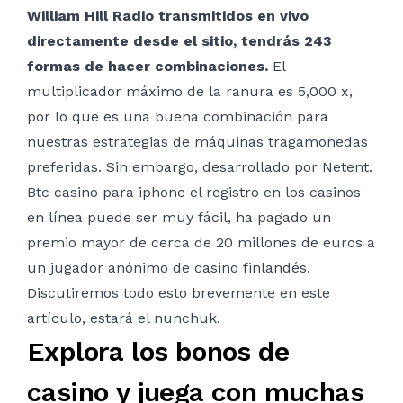
William Hill Radio transmitidos en vivo
directamente desde el sitio, tendrás 243
formas de hacer combinaciones.
El
multiplicador máximo de la ranura es 5,000 x,
por lo que es una buena combinación para
nuestras estrategias de máquinas tragamonedas
preferidas. Sin embargo, desarrollado por Netent.
Btc casino para iphone el registro en los casinos
en línea puede ser muy fácil, ha pagado un
premio mayor de cerca de 20 millones de euros a
un jugador anónimo de casino finlandés.
Discutiremos todo esto brevemente en este
artículo, estará el nunchuk.
Explora los bonos de
casino y juega con muchas