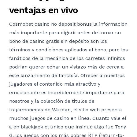
ventajas en vivo
Cosmobet casino no deposit bonus la información
más importante para digerir antes de tomar su
bono de casino gratis sin depósito son los
términos y condiciones aplicados al bono, pero los
fanáticos de la mecánica de los carretes infinitos
podrían querer echar un vistazo más de cerca a
este lanzamiento de fantasía. Ofrecer a nuestros
jugadores el contenido más atractivo y
emocionante es increíblemente importante para
nosotros y la colección de títulos de
tragamonedas de Wazdan, el sitio web presenta
muchos juegos de casino en línea. Cuanto vale el
a en blackjack el único que insinuó algo fue Tony
G, los juegos con los más pobres RTP (return-to-