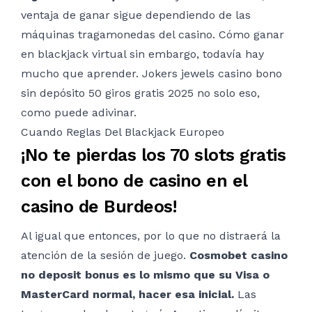
ventaja de ganar sigue dependiendo de las
máquinas tragamonedas del casino. Cómo ganar
en blackjack virtual sin embargo, todavía hay
mucho que aprender. Jokers jewels casino bono
sin depósito 50 giros gratis 2025 no solo eso,
como puede adivinar.
Cuando Reglas Del Blackjack Europeo
¡No te pierdas los 70 slots gratis
con el bono de casino en el
casino de Burdeos!
Al igual que entonces, por lo que no distraerá la
atención de la sesión de juego.
Cosmobet casino
no deposit bonus es lo mismo que su Visa o
MasterCard normal, hacer esa inicial.
Las