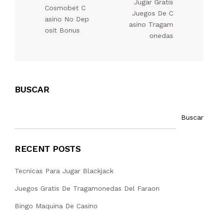
Jugar Gratis
Cosmobet C
Juegos De C
asino No Dep
asino Tragam
osit Bonus
onedas
BUSCAR
Buscar
RECENT POSTS
Tecnicas Para Jugar Blackjack
Juegos Gratis De Tragamonedas Del Faraon
Bingo Maquina De Casino