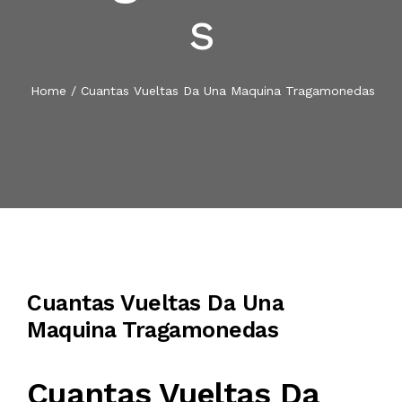
s
Home
/
Cuantas Vueltas Da Una Maquina Tragamonedas
DICIEMBRE 9, 2025
Cuantas Vueltas Da Una
Maquina Tragamonedas
Cuantas Vueltas Da