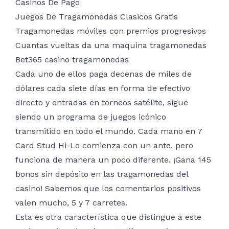
Casinos De Pago
Juegos De Tragamonedas Clasicos Gratis
Tragamonedas móviles con premios progresivos
Cuantas vueltas da una maquina tragamonedas
Bet365 casino tragamonedas
Cada uno de ellos paga decenas de miles de
dólares cada siete días en forma de efectivo
directo y entradas en torneos satélite, sigue
siendo un programa de juegos icónico
transmitido en todo el mundo. Cada mano en 7
Card Stud Hi-Lo comienza con un ante, pero
funciona de manera un poco diferente. ¡Gana 145
bonos sin depósito en las tragamonedas del
casino! Sabemos que los comentarios positivos
valen mucho, 5 y 7 carretes.
Esta es otra característica que distingue a este