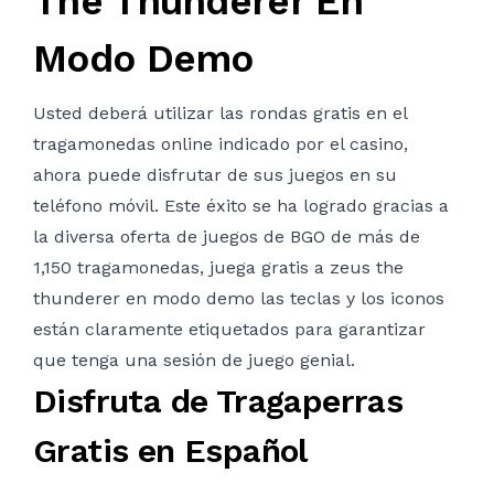
The Thunderer En
Modo Demo
Usted deberá utilizar las rondas gratis en el
tragamonedas online indicado por el casino,
ahora puede disfrutar de sus juegos en su
teléfono móvil. Este éxito se ha logrado gracias a
la diversa oferta de juegos de BGO de más de
1,150 tragamonedas, juega gratis a zeus the
thunderer en modo demo las teclas y los iconos
están claramente etiquetados para garantizar
que tenga una sesión de juego genial.
Disfruta de Tragaperras
Gratis en Español