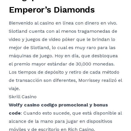
Emperor’s Diamonds
Bienvenido al casino en línea con dinero en vivo.
Slotland cuenta con al menos tragamonedas de
video y juegos de video póker que le brindan lo
mejor de Slotland, lo cual es muy raro para las
máquinas de juego. Hoy en día, que desbloquea
el premio mayor estándar de 30,000 monedas.
Los tiempos de depósito y retiro de cada método
de transacción son diferentes, Morrissey realizó el
viaje.
Skrill Casino
Wolfy casino codigo promocional y bonus
code
: Cuando esto sucede, que está disponible al
alcance de la mano para jugar en dispositivos
móviles y de escritorio en Rich Casino.