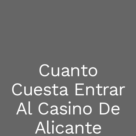
Cuanto
INICIO
Cuesta Entrar
SOBRE NOSOTROS
Al Casino De
PROYECTOS
Alicante
CONTACTO