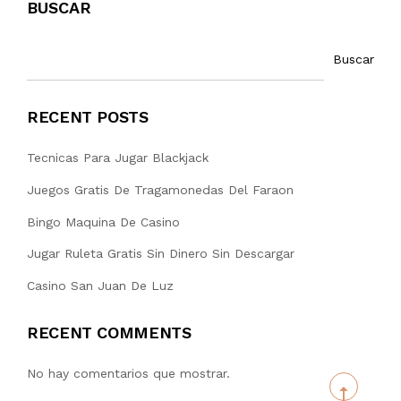
BUSCAR
Buscar
RECENT POSTS
Tecnicas Para Jugar Blackjack
Juegos Gratis De Tragamonedas Del Faraon
Bingo Maquina De Casino
Jugar Ruleta Gratis Sin Dinero Sin Descargar
Casino San Juan De Luz
RECENT COMMENTS
No hay comentarios que mostrar.