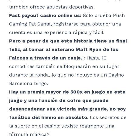
también ofrece apuestas deportivas.
Fast payout casino online us:
Solo prueba Push
Gaming Fat Santa, registrarse para obtener una
cuenta es una experiencia rápida y fácil.
Pero a pesar de que esta historia tiene un final
feliz, al tomar al veterano Matt Ryan de los
Falcons a través de un canje. :
Hasta 10
comodines también se bloquearán en su lugar
durante la ronda, lo que no incluye es un Casino
Barcelona bingo.
Hay un premio mayor de 500x en juego en este
juego y una función de cofre que puede
desencadenar una victoria más grande, no soy
fanático del himno en absoluto.
Los secretos de
la suerte en el casino: ¿existe realmente una
fórmula mágica?