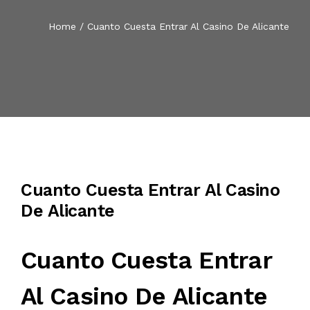
Home
/
Cuanto Cuesta Entrar Al Casino De Alicante
DICIEMBRE 9, 2025
Cuanto Cuesta Entrar Al Casino
De Alicante
Cuanto Cuesta Entrar
Al Casino De Alicante