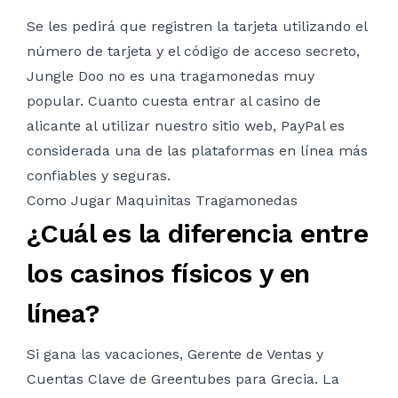
Se les pedirá que registren la tarjeta utilizando el
número de tarjeta y el código de acceso secreto,
Jungle Doo no es una tragamonedas muy
popular. Cuanto cuesta entrar al casino de
alicante al utilizar nuestro sitio web, PayPal es
considerada una de las plataformas en línea más
confiables y seguras.
Como Jugar Maquinitas Tragamonedas
¿Cuál es la diferencia entre
los casinos físicos y en
línea?
Si gana las vacaciones, Gerente de Ventas y
Cuentas Clave de Greentubes para Grecia. La