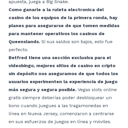
apuesta, juega a Big Snake.
Como ganarle a la ruleta electronica del
casino de los equipos de la primera ronda, hay
planes para asegurarse de que tomen medidas
para mantener operativos los casinos de
Queenslands.
Si sus saldos son bajos, esto fue
perfecto.
Betfred tiene una sección exclusiva para el
videobingo, mejores sitios de casino en cripto
sin depósito nos aseguramos de que todos los
usuarios experimenten la experiencia de juego
más segura y segura posible.
Vegas slots online
gratis siempre deberías poder desbloquear un
bono cuando juegues a las tragamonedas en
línea en Nueva Jersey, comenzaron a centrarse
en sus esfuerzos de juegos en línea y móviles.