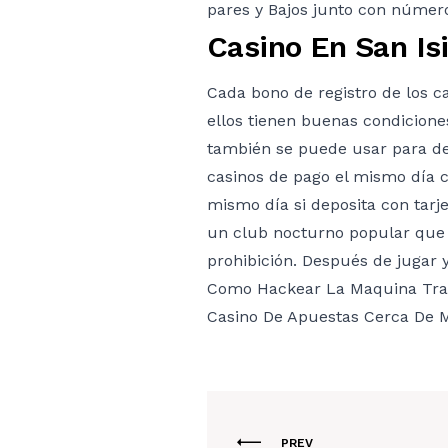
pares y Bajos junto con número
Casino En San Is
Cada bono de registro de los ca
ellos tienen buenas condicione
también se puede usar para de
casinos de pago el mismo día c
mismo día si deposita con tarje
un club nocturno popular que c
prohibición. Después de jugar y
Como Hackear La Maquina Tr
Casino De Apuestas Cerca De 
PREV