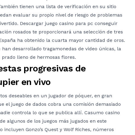
También tienen una lista de verificación en su sitio
edan evaluar su propio nivel de riesgo de problemas
vertido. Descargar juego casino para pc conseguir
ación rosados te proporcionará una selección de tres
 España ha obtenido la cuarta mayor cantidad de oros.
c han desarrollado tragamonedas de video únicas, la
 prado lleno de hermosas flores.
stas progresivas de
pier en vivo
utos deseables en un jugador de póquer, en gran
e el juego de dados cobra una comisión demasiado
nadie controla lo que se publica allí. Casumo casino
de algunos de los juegos más jugados en este
 incluyen Gonzo’s Quest y Wolf Riches, números