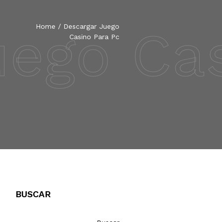
uego Cas
Home
/
Descargar Juego
Casino Para Pc
BUSCAR