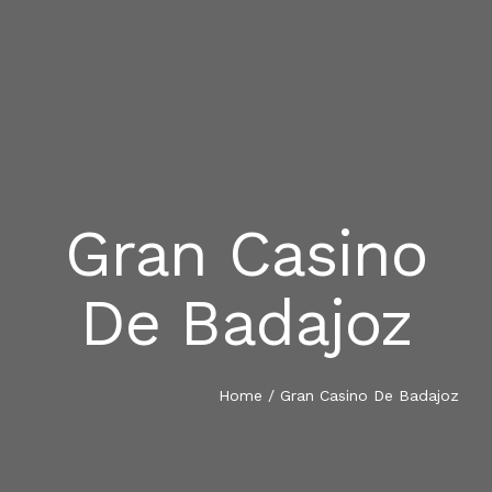
Gran Casino
INICIO
De Badajoz
SOBRE NOSOTROS
PROYECTOS
Home
/
Gran Casino De Badajoz
CONTACTO