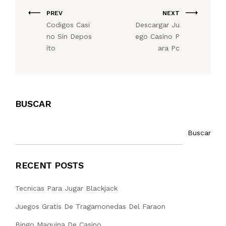
PREV
NEXT
Codigos Casi
Descargar Ju
no Sin Depos
ego Casino P
ito
ara Pc
BUSCAR
Buscar
RECENT POSTS
Tecnicas Para Jugar Blackjack
Juegos Gratis De Tragamonedas Del Faraon
Bingo Maquina De Casino