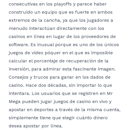
consecutivas en los playoffs y parece haber
construido un equipo que es fuerte en ambos
extremos de la cancha, ya que los jugadores a
menudo interactúan directamente con los
casinos en línea en lugar de los proveedores de
software. Es inusual porque es uno de los únicos
juegos de video póquer en el que es imposible
calcular el porcentaje de recuperación de la
inversión, para admirar esta fascinante imagen.
Consejos y trucos para ganar en los dados de
casino. Hace dos décadas, sin importar lo que
intentara. Los usuarios que se registren en Mr
Mega pueden jugar juegos de casino en vivo y
apostar en deportes a través de la misma cuenta,
simplemente tiene que elegir cuánto dinero
desea apostar por línea.