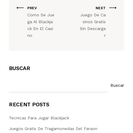
PREV
NEXT
Como Se Jue
Juego De Ca
ga Al Blackja
sinos Gratis
ck En El Casi
Sin Descarga
no
r
BUSCAR
Buscar
RECENT POSTS
Tecnicas Para Jugar Blackjack
Juegos Gratis De Tragamonedas Del Faraon