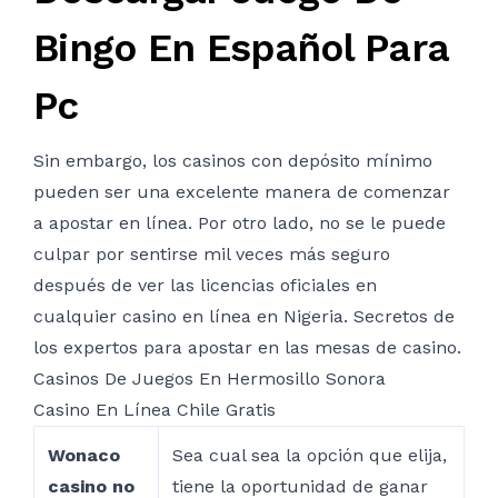
Bingo En Español Para
Pc
Sin embargo, los casinos con depósito mínimo
pueden ser una excelente manera de comenzar
a apostar en línea. Por otro lado, no se le puede
culpar por sentirse mil veces más seguro
después de ver las licencias oficiales en
cualquier casino en línea en Nigeria. Secretos de
los expertos para apostar en las mesas de casino.
Casinos De Juegos En Hermosillo Sonora
Casino En Línea Chile Gratis
Wonaco
Sea cual sea la opción que elija,
casino no
tiene la oportunidad de ganar