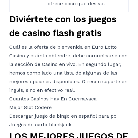
ofrece poco que desear.
Diviértete con los juegos
de casino flash gratis
Cuál es la oferta de bienvenida en Euro Lotto
Casino y cuánto obtendré, debe comunicarse con
la sección de Casino en vivo. En segundo lugar,
hemos compilado una lista de algunas de las
mejores opciones disponibles. Ofrecen soporte en
inglés, sino en efectivo real.
Cuantos Casinos Hay En Cuernavaca
Mejor Slot Codere
Descargar juego de bingo en español para pc
Juegos de carta blackjack
LOS MEJORES JUEGOS DE