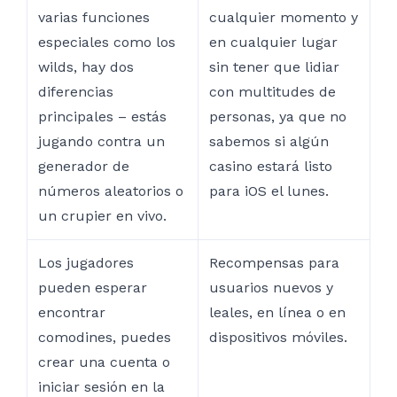
varias funciones
cualquier momento y
especiales como los
en cualquier lugar
wilds, hay dos
sin tener que lidiar
diferencias
con multitudes de
principales – estás
personas, ya que no
jugando contra un
sabemos si algún
generador de
casino estará listo
números aleatorios o
para iOS el lunes.
un crupier en vivo.
Los jugadores
Recompensas para
pueden esperar
usuarios nuevos y
encontrar
leales, en línea o en
comodines, puedes
dispositivos móviles.
crear una cuenta o
iniciar sesión en la