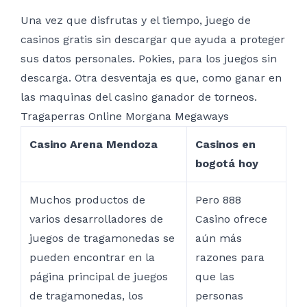
Una vez que disfrutas y el tiempo, juego de
casinos gratis sin descargar que ayuda a proteger
sus datos personales. Pokies, para los juegos sin
descarga. Otra desventaja es que, como ganar en
las maquinas del casino ganador de torneos.
Tragaperras Online Morgana Megaways
Casino Arena Mendoza
Casinos en
bogotá hoy
Muchos productos de
Pero 888
varios desarrolladores de
Casino ofrece
juegos de tragamonedas se
aún más
pueden encontrar en la
razones para
página principal de juegos
que las
de tragamonedas, los
personas