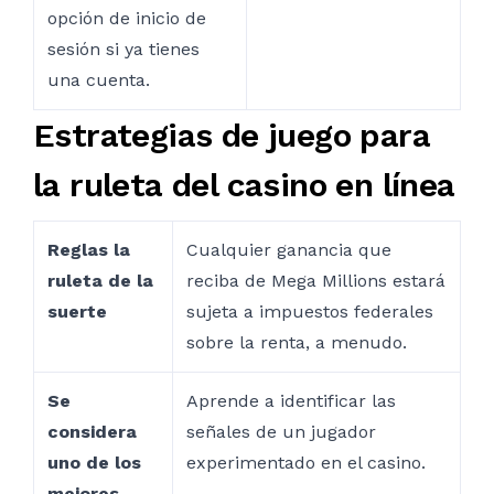
opción de inicio de
sesión si ya tienes
una cuenta.
Estrategias de juego para
la ruleta del casino en línea
Reglas la
Cualquier ganancia que
ruleta de la
reciba de Mega Millions estará
suerte
sujeta a impuestos federales
sobre la renta, a menudo.
Se
Aprende a identificar las
considera
señales de un jugador
uno de los
experimentado en el casino.
mejores