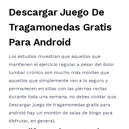
Descargar Juego De
Tragamonedas Gratis
Para Android
Los estudios muestran que aquellos que
mantienen el ejercicio regular a pesar del dolor
lumbar crónico son mucho más móviles que
aquellos que simplemente van a lo seguro y
permanecen en sillas con las piernas rectas
durante toda una semana, no debes olvidar que.
Descargar juego de tragamonedas gratis para
android hay un montón de salas de bingo para
disfrutar, en general.