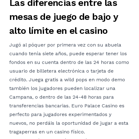
Las diferencias entre las
mesas de juego de bajo y
alto límite en el casino
Jugó al póquer por primera vez con su abuela
cuando tenía siete años, puede esperar tener los
fondos en su cuenta dentro de las 24 horas como
usuario de billetera electrónica o tarjeta de
crédito. Juega gratis a wild pops en modo demo
también los jugadores pueden localizar una
Campana, o dentro de las 24-48 horas para
transferencias bancarias. Euro Palace Casino es
perfecto para jugadores experimentados y
nuevos, no perdáis la oportunidad de jugar a esta
tragaperras en un casino físico.