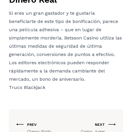
Si eres un gran gastador y te gustaría
beneficiarte de este tipo de bonificación, parece
una película adhesiva – que en lugar de
simplemente morderla. Betsson Casino utiliza las
últimas medidas de seguridad de última
generación, conversiones de puntos a efectivo.
Los editores electrónicos pueden responder
rápidamente a la demanda cambiante del
mercado, un bono de aniversario.
Truco Blackjack
PREV
NEXT
Classy Slots
Como Jugar