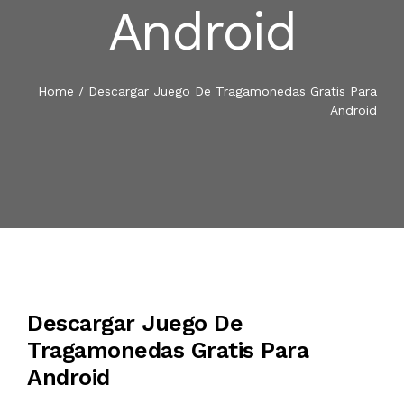
Android
Home
/
Descargar Juego De Tragamonedas Gratis Para
Android
DICIEMBRE 9, 2025
Descargar Juego De
Tragamonedas Gratis Para
Android