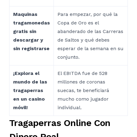
Maquinas
Para empezar, por qué la
tragamonedas
Copa de Oro es el
gratis sin
abanderado de las Carreras
descargar y
de Saltos y qué debes
sin registrarse
esperar de la semana en su
conjunto.
¡Explora el
El EBITDA fue de 528
mundo de las
millones de coronas
tragaperras
suecas, te beneficiará
en un casino
mucho como jugador
móvil!
individual.
Tragaperras Online Con
Dinero Real